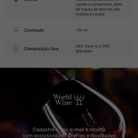
canela e cardamomo, além
de toques de brioche, pão
tostado e canela.
Contéudo
750 ml
64% Xarel-lo e 36%
Composição Uva
Macabeo
Cadastre o seu e-mail e receba
com exclusividade Ofertas e Novidades