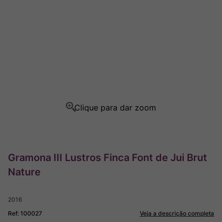
Champagne
8
º
Rocim
9
º
Ver Sacrum
10
º
Gramona III Lustros Finca Font de Jui Brut
Nature
2016
Ref
:
100027
Veja a descrição completa