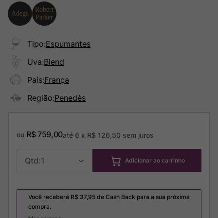
Tipo
:
Espumantes
Uva
:
Blend
País
:
França
Região
:
Penedès
R$
759
,
00
ou
até
6
x
R$
126
,
50
sem juros
1
Adicionar ao carrinho
Você receberá R$
37,95
de Cash Back para a sua próxima
compra.