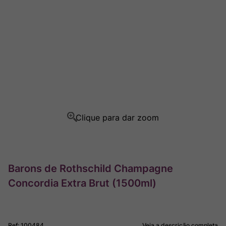
Champagne
8
º
Rocim
9
º
Ver Sacrum
10
º
Barons de Rothschild Champagne
Concordia Extra Brut (1500ml)
Ref
:
100484
Veja a descrição completa