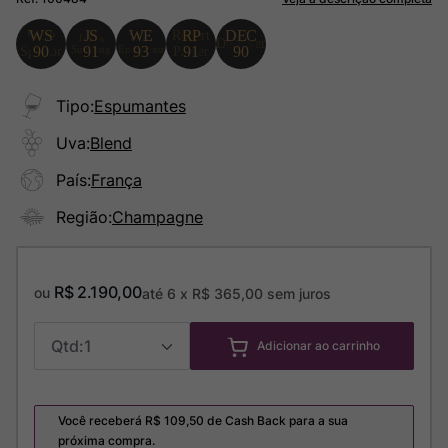
Tipo
:
Espumantes
Uva
:
Blend
País
:
França
Região
:
Champagne
R$
2
.
190
,
00
ou
até
6
x
R$
365
,
00
sem juros
1
Adicionar ao carrinho
Você receberá R$
109,50
de Cash Back para a sua
próxima compra.