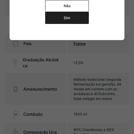
Baron Philippe de
Não
Produtor
Rothschild
Sim
Região
Champagne
Pais
França
Graduação Alcóoli
12,5%
ca
Método tradicional (segunda
fermentação em garrafa), 48
Amadurecimento
meses em contato com as
leveduras e 40%dovinho
base estagia em solera
Contéudo
1500 ml
60% Chardonnay e 40%
Composição Uva