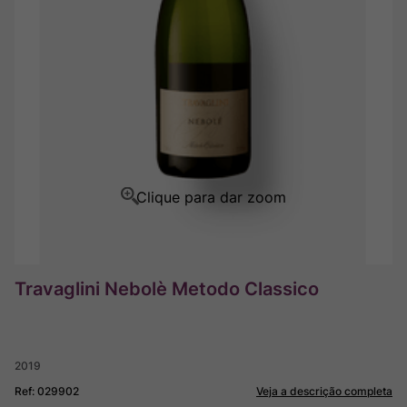
Ver Sacrum
8
º
Rocim
9
º
Champagne
10
º
Travaglini Nebolè Metodo Classico
2019
Ref
:
029902
Veja a descrição completa