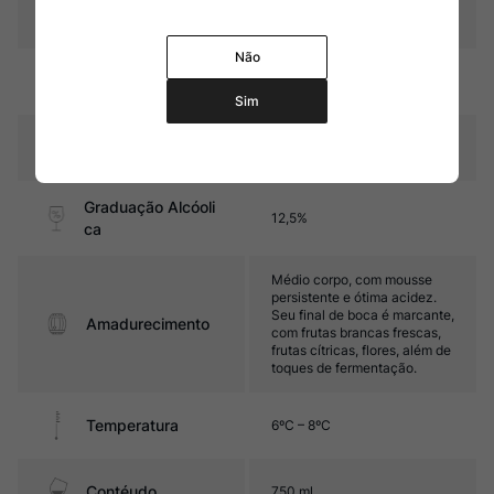
Produtor
Travaglini
Não
Região
Piemonte
Sim
Pais
Itália
Graduação Alcóoli
12,5%
ca
Médio corpo, com mousse
persistente e ótima acidez.
Seu final de boca é marcante,
Amadurecimento
com frutas brancas frescas,
frutas cítricas, flores, além de
toques de fermentação.
Temperatura
6ºC – 8ºC
Contéudo
750 ml