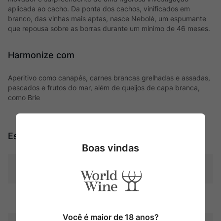
aplicada ao cacho. Da ponta dos cachos, vinificados em
branco, das vinhas mais aptas, nasce Nebolè, um espumante
que repousa sobre as borras durante um mínimo de 46 meses.
Harmonize com
Aperitivo como canapés, carnes brancas grelhadas e assadas,
pescados e frutos do mar, além de queijos de capa branca,
como Brie
Especificações
Boas vindas
Tipo
Espumantes
Uva
Nebbiolo
Você é maior de 18 anos?