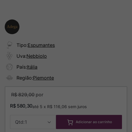
Tipo
:
Espumantes
Uva
:
Nebbiolo
País
:
Itália
Região
:
Piemonte
R$
829
,
00
R$
580
,
30
até
5
x
R$
116
,
06
sem juros
1
Adicionar ao carrinho