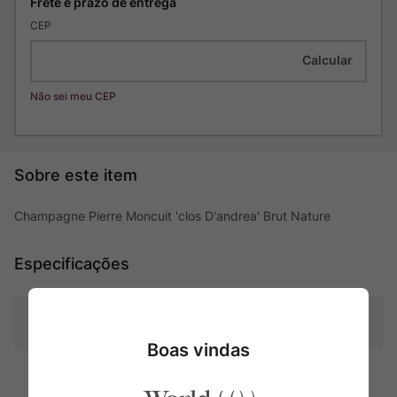
CEP
Não sei meu CEP
Champagne Pierre Moncuit 'clos D'andrea' Brut Nature
Especificações
Tipo
Espumantes
Boas vindas
Uva
Chardonnay