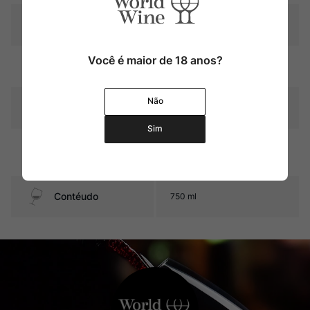
Produtor
Pierre Moncuit
Você é maior de 18 anos?
Região
Champagne
Não
Pais
França
Sim
Graduação Alcóoli
12,0%
ca
Contéudo
750 ml