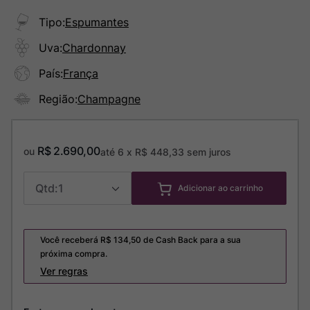
Tipo
:
Espumantes
Uva
:
Chardonnay
País
:
França
Região
:
Champagne
R$
2
.
690
,
00
ou
até
6
x
R$
448
,
33
sem juros
1
Adicionar ao carrinho
Você receberá R$
134,50
de Cash Back para a sua
próxima compra.
Ver regras