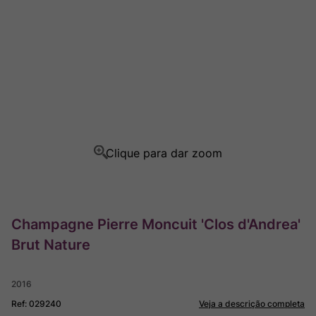
Champagne
8
º
Rocim
9
º
Ver Sacrum
10
º
Champagne Pierre Moncuit 'Clos d'Andrea'
Brut Nature
2016
Ref
:
029240
Veja a descrição completa