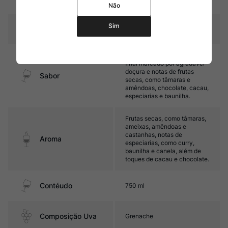
carvalho (parte do vinho)
Não
Sim
Temperatura
14ºC – 16ºC
Encorpado, com boa acidez e
final marcado por agradável
doçura e notas de frutas
Sabor
secas, como tâmaras e
amêndoas, chocolate, cacau,
especiarias e baunilha.
Frutas secas, como tâmaras,
ameixas, amêndoas e
castanhas, notas de
Aroma
especiarias, como curry,
baunilha e canela, além de
toques de cacau e chocolate.
Contéudo
750 ml
Composição Uva
Grenache