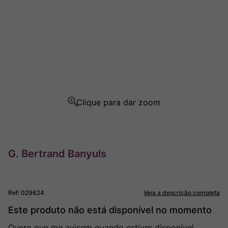
Ver Sacrum
8
º
Rocim
9
º
Champagne
10
º
G. Bertrand Banyuls
Ref
:
029624
Veja a descrição completa
Este produto não está disponível no momento
Quero que me avisem quando estiver disponível