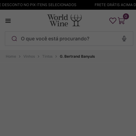
 DESCONTO NO PIX ITENS SELECIONADOS
FRETE GRÁTIS ACIMA DE
0
O que você está procurando?
Termos mais buscados
Vinhos
Tintos
G. Bertrand Banyuls
Maçanita
1
º
Pinot Noir
2
º
Barolo
3
º
Garzon
4
º
Chablis
5
º
Bodega Garzon
6
º
Pacalet
7
º