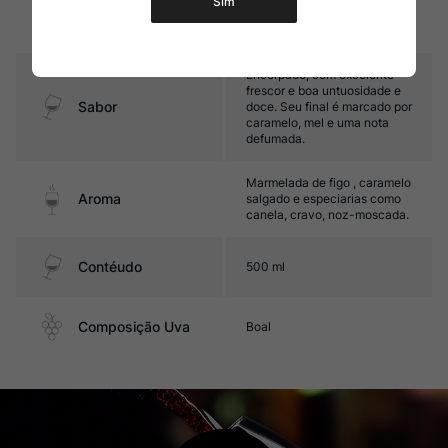
Sim
Temperatura
13ºC - 14ºC
Encorpado, com excelente
frescor e boa untuosidade e
Sabor
doce. Seu final é marcado por
caramelo, mel e uma nota
defumada.
Marmelada de figo , caramelo
Aroma
salgado e especiarias como
canela, cravo, noz-moscada.
Contéudo
500 ml
Composição Uva
Boal