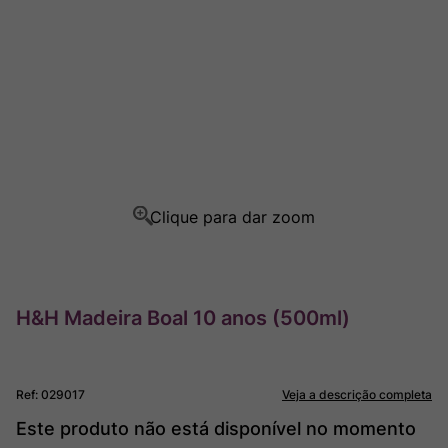
Champagne
8
º
Rocim
9
º
Ver Sacrum
10
º
H&H Madeira Boal 10 anos (500ml)
Ref
:
029017
Veja a descrição completa
Este produto não está disponível no momento