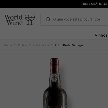
FRETE GRÁTIS
EM 
O que você está procurando?
Termos mais buscados
Vinhos
Maçanita
1
º
Vinhos
Fortificados
Porto Krohn Vintage
Pinot Noir
2
º
Barolo
3
º
Chablis
4
º
Bodega Garzon
5
º
Garzon
6
º
Pacalet
7
º
Rocim
8
º
Ver Sacrum
9
º