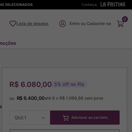
ENS SELECIONADOS
Conheça:
0
Lista de desejos
moções
R$ 6.080,00
5
%
off no Pix
R$
6
.
400
,
00
até
6
x
R$
1
.
066
,
66
sem juros
ou
a
1
Adicionar ao carrinho