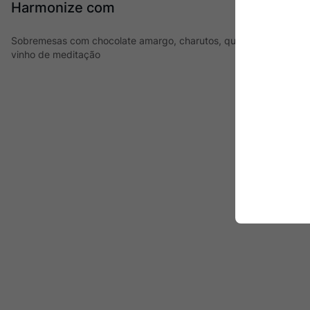
Harmonize com
Sobremesas com chocolate amargo, charutos, queijos intensos e
vinho de meditação