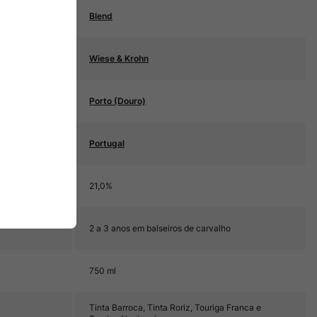
Blend
Wiese & Krohn
Porto (Douro)
Portugal
21,0%
2 a 3 anos em balseiros de carvalho
750 ml
Tinta Barroca, Tinta Roriz, Touriga Franca e