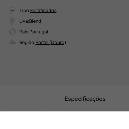
Tipo
:
Fortificados
Uva
:
Blend
País
:
Portugal
Região
:
Porto (Douro)
Especificações
estaque para seu caráter
hocolate, tabaco e cacau.
Tipo