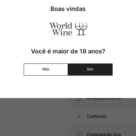
Uva
Boas vindas
 para ser apreciado como um
Produtor
Região
Você é maior de 18 anos?
Pais
Não
Sim
Graduação Alcóolica
Amadurecimento
Contéudo
Composição Uva