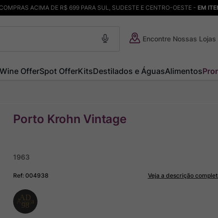
COMPRAS ACIMA DE R$ 699 PARA SUL, SUDESTE E CENTRO-OESTE -
EM IT
Encontre Nossas Lojas
Wine Offer
Spot Offer
Kits
Destilados e Águas
Alimentos
Pro
Porto Krohn Vintage
1963
Ref
:
004938
Veja a descrição complet