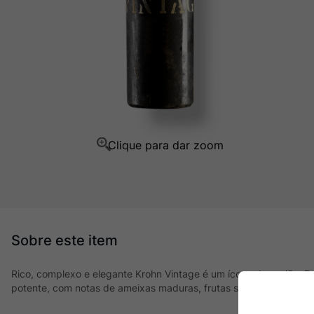
Champagne
10
º
Rico, complexo e elegante Krohn Vintage é um ícone da região. D
potente, com notas de ameixas maduras, frutas secas, além de c