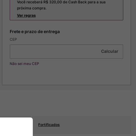
Você receberá R$
320,00
de Cash Back para a sua
próxima compra.
Ver regras
CEP
Não sei meu CEP
Fortificados