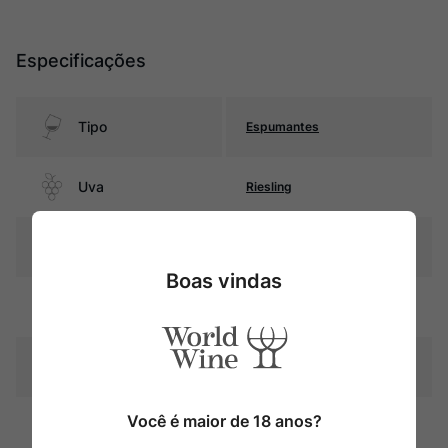
Especificações
Tipo
Espumantes
Uva
Riesling
Produtor
Balthasar Ress
Boas vindas
Pais
Alemanha
Amarelo dourado com
Cor
turbidez
Você é maior de 18 anos?
Graduação Alcóoli
13,0%
ca