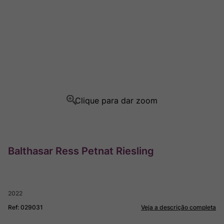
Ver Sacrum
8
º
Rocim
9
º
Champagne
10
º
Balthasar Ress Petnat Riesling
2022
Ref
:
029031
Veja a descrição completa