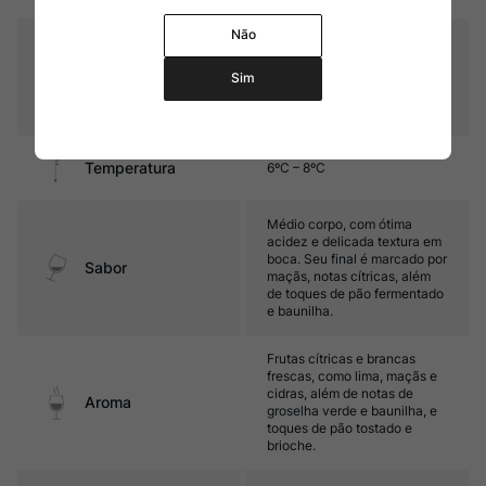
Não
Parte do mosto fermenta em
tanques de aço inoxidável e
Amadurecimento
parte em garrafa, com
Sim
posterior contato com as
leveduras
Temperatura
6ºC – 8ºC
Médio corpo, com ótima
acidez e delicada textura em
boca. Seu final é marcado por
Sabor
maçãs, notas cítricas, além
de toques de pão fermentado
e baunilha.
Frutas cítricas e brancas
frescas, como lima, maçãs e
cidras, além de notas de
Aroma
groselha verde e baunilha, e
toques de pão tostado e
brioche.