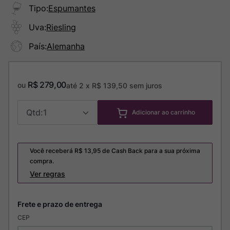
Tipo
:
Espumantes
Uva
:
Riesling
País
:
Alemanha
R$
279
,
00
ou
até
2
x
R$
139
,
50
sem juros
1
Adicionar ao carrinho
Você receberá R$
13,95
de Cash Back para a sua próxima
compra.
Ver regras
CEP