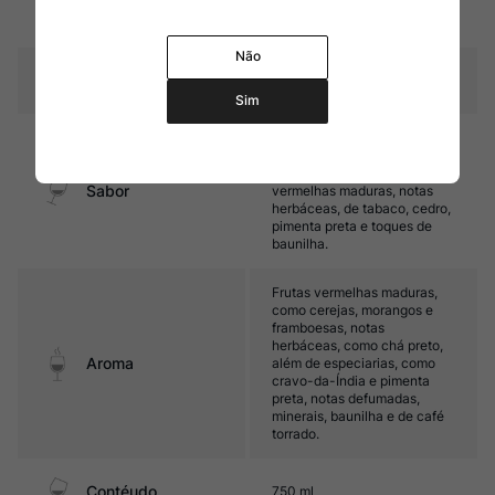
15 meses em barricas de
Amadurecimento
carvalho francês
Não
Temperatura
15ºC – 17ºC
Sim
Médio corpo, com taninos
firmes e ótima acidez. Seu
final é marcado por frutas
Sabor
vermelhas maduras, notas
herbáceas, de tabaco, cedro,
pimenta preta e toques de
baunilha.
Frutas vermelhas maduras,
como cerejas, morangos e
framboesas, notas
herbáceas, como chá preto,
Aroma
além de especiarias, como
cravo-da-Índia e pimenta
preta, notas defumadas,
minerais, baunilha e de café
torrado.
Contéudo
750 ml