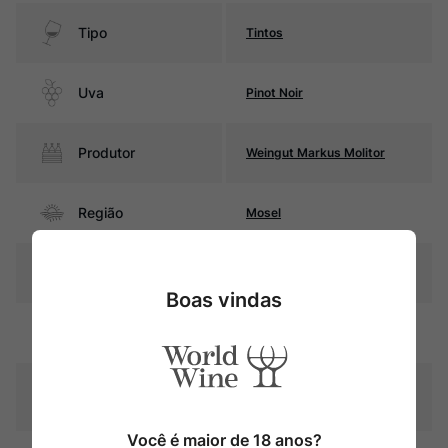
Tipo
Tintos
Uva
Pinot Noir
Produtor
Weingut Markus Molitor
Região
Mosel
Pais
Alemanha
Boas vindas
Cor
Rubi com reflexos violáceos
Graduação Alcóoli
13,0%
ca
Você é maior de 18 anos?