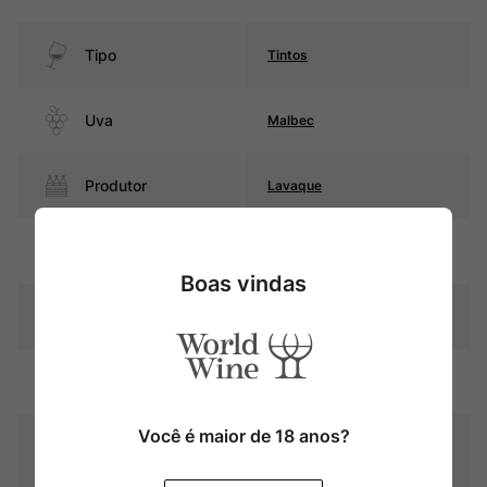
Tipo
Tintos
Uva
Malbec
Produtor
Lavaque
Região
Salta
Boas vindas
Pais
Argentina
Rubi intenso com reflexos
Cor
violáceos
Você é maior de 18 anos?
Graduação Alcóoli
13,0%
ca