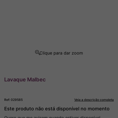
Rocim
8
º
Ver Sacrum
9
º
Champagne
10
º
Lavaque Malbec
Ref
:
029585
Veja a descrição completa
Este produto não está disponível no momento
Quero que me avisem quando estiver disponível