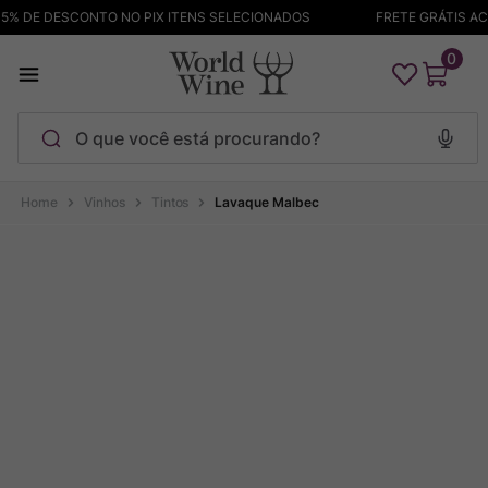
% DE DESCONTO NO PIX ITENS SELECIONADOS
FRETE GRÁTIS ACIM
0
O que você está procurando?
Termos mais buscados
Vinhos
Tintos
Lavaque Malbec
Maçanita
1
º
Pinot Noir
2
º
Barolo
3
º
Chablis
4
º
Bodega Garzon
5
º
Garzon
6
º
Pacalet
7
º