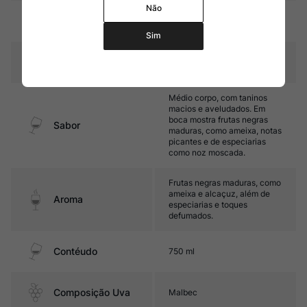
Não
6 a 12 meses em barricas de
Amadurecimento
carvalho francês
Sim
Temperatura
16ºC – 18ºC
Médio corpo, com taninos
macios e aveludados. Em
boca mostra frutas negras
Sabor
maduras, como ameixa, notas
picantes e de especiarias
como noz moscada.
Frutas negras maduras, como
ameixa e alcaçuz, além de
Aroma
especiarias e toques
defumados.
Contéudo
750 ml
Composição Uva
Malbec