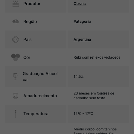
Produtor
Otronia
Região
Patagonia
Pais
Argentina
Cor
Rubi com reflexos violáceos
Graduação Alcóoli
14,5%
ca
23 meses em foudres de
Amadurecimento
carvalho sem tosta
Temperatura
15ºC – 17ºC
Médio corpo, com taninos
finos e ótima acidez. Seu