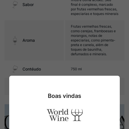
Sabor
final é complexo, marcado
por frutas vermelhas frescas,
especiarias e toques minerais
Frutas vermelhas frescas,
como cerejas, framboesas e
morangos, notas de
Aroma
especiarias, como pimenta-
preta e canela, além de
toques de baunilha,
defumados e minerais.
Contéudo
750 ml
Composição Uva
Merlot
Boas vindas