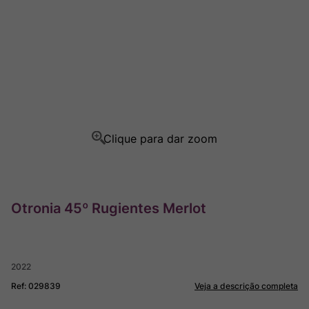
Champagne
8
º
Rocim
9
º
Ver Sacrum
10
º
Otronia 45º Rugientes Merlot
2022
Ref
:
029839
Veja a descrição completa