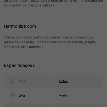
de carvalho sem tosta, este Merlot de clima de frio encanta por
seu caráter de frescor e sutileza.
Harmonize com
Carnes vermelhas grelhadas, carnes brancas, como aves
guisadas e assadas, massas com molho de tomate, funghi,
além de queijos amarelos.
Especificações
Tipo
Tintos
Uva
Merlot