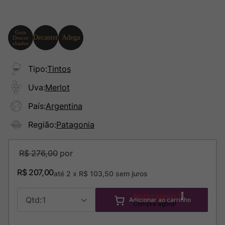
Tipo
:
Tintos
Uva
:
Merlot
País
:
Argentina
Região
:
Patagonia
R$
276
,
00
R$
207
,
00
até
2
x
R$
103
,
50
sem juros
Restam apenas
1
1
Adicionar ao carrinho