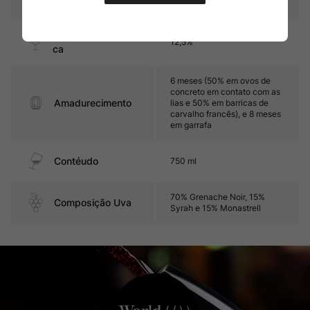
Graduação Alcóoli
12,5%
ca
6 meses (50% em ovos de
concreto em contato com as
Amadurecimento
lias e 50% em barricas de
carvalho francês), e 8 meses
em garrafa
Contéudo
750 ml
70% Grenache Noir, 15%
Composição Uva
Syrah e 15% Monastrell