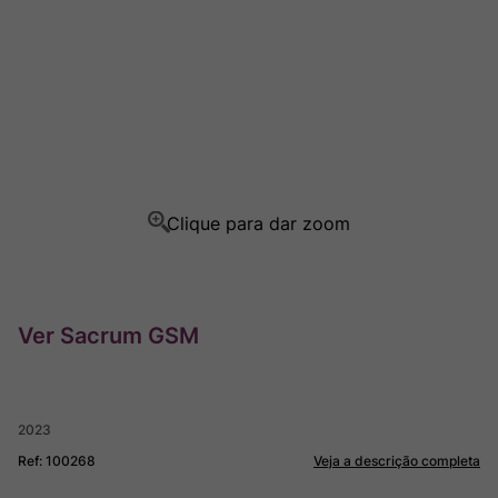
Ver Sacrum
8
º
Rocim
9
º
Champagne
10
º
Ver Sacrum GSM
2023
Ref
:
100268
Veja a descrição completa