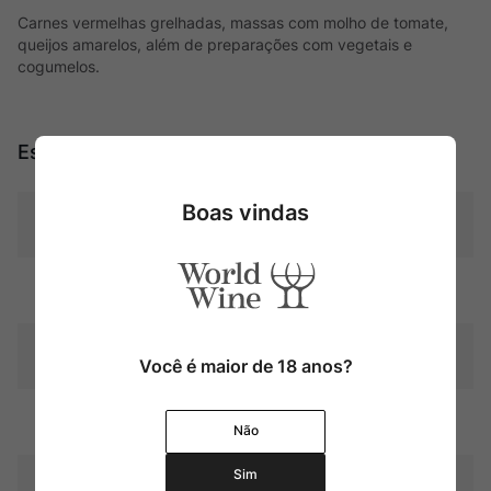
Carnes vermelhas grelhadas, massas com molho de tomate,
queijos amarelos, além de preparações com vegetais e
cogumelos.
Especificações
Boas vindas
Tipo
Tintos
Uva
Blend
Produtor
Ver Sacrum
Você é maior de 18 anos?
Região
Mendoza
Não
Sim
Pais
Argentina