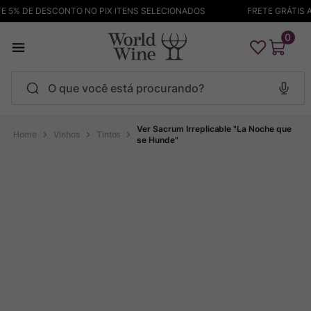
5% DE DESCONTO NO PIX ITENS SELECIONADOS
FRETE GRÁTIS AC
0
O que você está procurando?
Termos mais buscados
Ver Sacrum Irreplicable "La Noche que
Vinhos
Tintos
se Hunde"
Maçanita
1
º
Pinot Noir
2
º
Barolo
3
º
Garzon
4
º
Chablis
5
º
Bodega Garzon
6
º
Pacalet
7
º