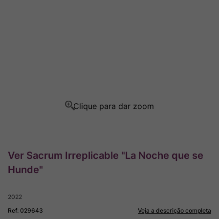
Ver Sacrum
8
º
Rocim
9
º
Champagne
10
º
Ver Sacrum Irreplicable "La Noche que se
Hunde"
2022
Ref
:
029643
Veja a descrição completa