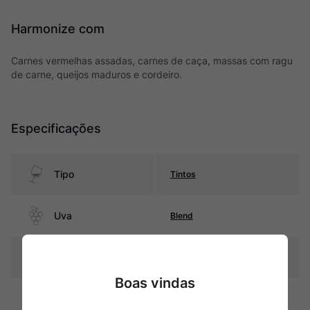
Harmonize com
Carnes vermelhas assadas, carnes de caça, massas com ragu
de carne, queijos maduros e cordeiro.
Especificações
Tipo
Tintos
Uva
Blend
Produtor
Ver Sacrum
Boas vindas
Região
Mendoza