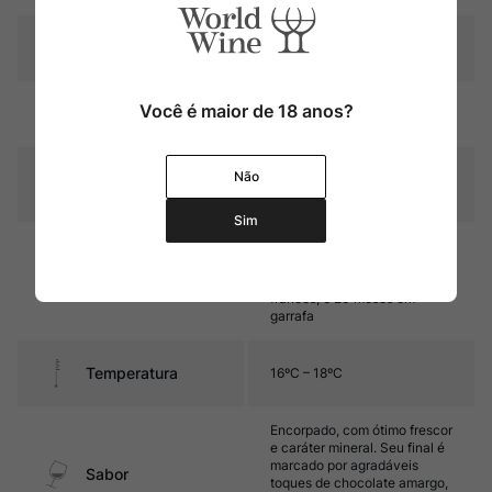
Pais
Argentina
Rubi intenso com reflexos
Você é maior de 18 anos?
Cor
violáceos
Graduação Alcóoli
Não
14%
ca
Sim
18 meses (50% em ânforas
em contato com as lias e 50%
Amadurecimento
em barricas de carvalho
francês, e 20 meses em
garrafa
Temperatura
16ºC – 18ºC
Encorpado, com ótimo frescor
e caráter mineral. Seu final é
marcado por agradáveis
Sabor
toques de chocolate amargo,