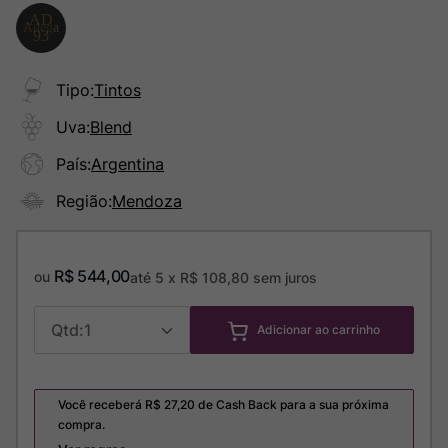
Tipo
:
Tintos
Uva
:
Blend
País
:
Argentina
Região
:
Mendoza
R$
544
,
00
ou
até
5
x
R$
108
,
80
sem juros
1
Adicionar ao carrinho
Você receberá R$
27,20
de Cash Back para a sua próxima
compra.