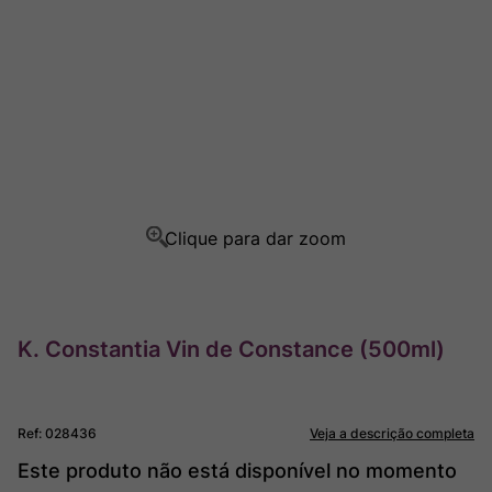
Rocim
8
º
Ver Sacrum
9
º
Champagne
10
º
K. Constantia Vin de Constance (500ml)
Ref
:
028436
Veja a descrição completa
Este produto não está disponível no momento