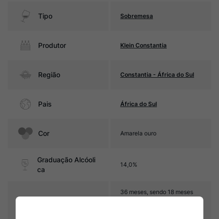
Tipo
Sobremesa
Produtor
Klein Constantia
Região
Constantia - África do Sul
Pais
África do Sul
Cor
Amarela ouro
Graduação Alcóoli
14,0%
ca
36 meses, sendo 18 meses
em barricas de carvalho (50%
Amadurecimento
novas) e 18 meses em
foudres de carvalho