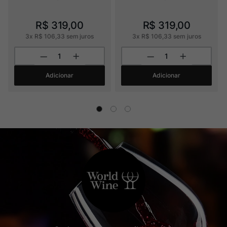
R$
319
,
00
R$
319
,
00
3
x
R$
106
,
33
sem juros
3
x
R$
106
,
33
sem juros
Adicionar
Adicionar