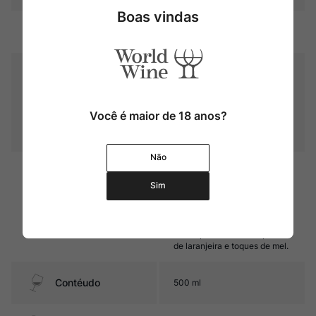
Boas vindas
Temperatura
8ºC – 10ºC
Encorpado, com grande
equilíbrio entre dulçor
residual e sua fresca acidez.
Sabor
Destaque para notas de flor
de laranjeira, cera de abelha,
Você é maior de 18 anos?
damasco, além de toques de
baunilha
Não
Frutas cítricas, como
grapefruit, frutas de caroço,
Sim
como pêssegos e damascos,
notas defumadas, de
Aroma
baunilha, além de toques de
chocolate branco, amêndoas,
avelãs, cera de abelha, flor
de laranjeira e toques de mel.
Contéudo
500 ml