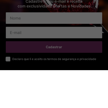
Cadastre o seu e-mail e receba
com exclusividade Ofertas e Novidades
Cadastrar
Declaro que li e aceito os termos de segurança e privacidade
SOBRE
Sobre Nós
Nossa História
Trabalhe conosco
Nossas Lojas