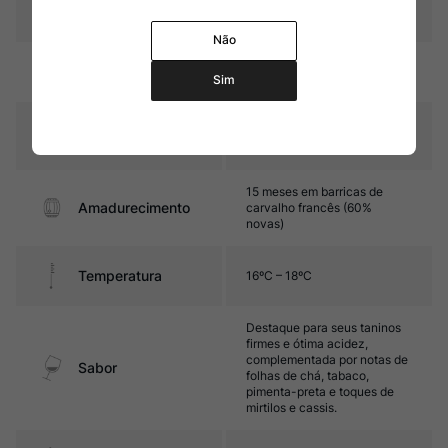
Pais
Chile
Não
Cor
Rubi com reflexos violáceos
Sim
Graduação Alcóoli
14%
ca
15 meses em barricas de
Amadurecimento
carvalho francês (60%
novas)
Temperatura
16ºC – 18ºC
Destaque para seus taninos
firmes e ótima acidez,
complementada por notas de
Sabor
folhas de chá, tabaco,
pimenta-preta e toques de
mirtilos e cassis.