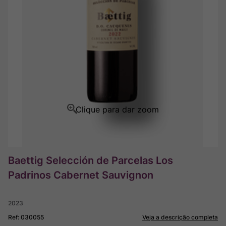
Rocim
8
º
Ver Sacrum
9
º
Champagne
10
º
Baettig Selección de Parcelas Los
Padrinos Cabernet Sauvignon
2023
Ref
:
030055
Veja a descrição completa