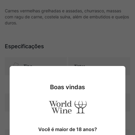
Carnes vermelhas grelhadas e assadas, churrasco, massas
com ragu de carne, costela suína, além de embutidos e queijos
duros.
Especificações
Tipo
Tintos
Uva
Cabernet Sauvignon
Boas vindas
Produtor
Vinos Baettig
Região
Maule
Você é maior de 18 anos?