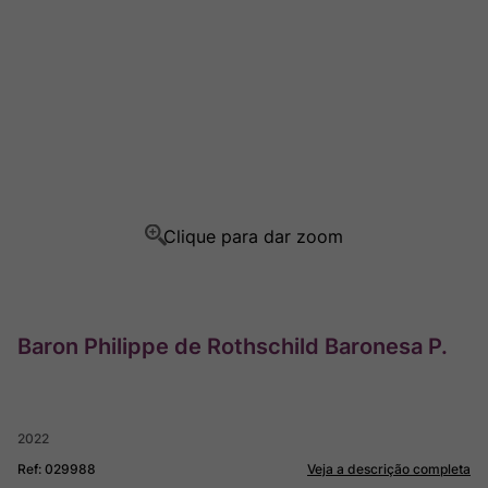
Rocim
8
º
Ver Sacrum
9
º
Champagne
10
º
Baron Philippe de Rothschild Baronesa P.
2022
Ref
:
029988
Veja a descrição completa