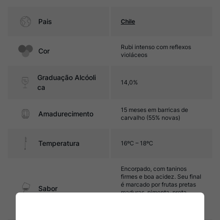
Pais
Chile
Rubi intenso com reflexos
Cor
violáceos
Graduação Alcóoli
14,0%
ca
15 meses em barricas de
Amadurecimento
carvalho (55% novas)
Temperatura
16ºC – 18ºC
Encorpado, com taninos
firmes e boa acidez. Seu final
é marcado por frutas pretas
Sabor
maduras, pimenta-preta,
além de cedro, baunilha e
caramelo.