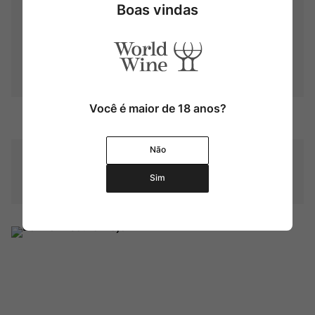
Boas vindas
Frutas pretas maduras, como
amoras, cassis e cerejas
pretas, especiarias, como
Aroma
pimenta-preta, além de
toques de baunilha,
caramelo, cedro, tabaco e
avelãs.
Você é maior de 18 anos?
Contéudo
750 ml
Não
83% Cabernet Sauvignon, 6%
Carmenere, 5% Petit Verdot,
Composição Uva
5% Cabernet Franc e 1%
Sim
Syrah