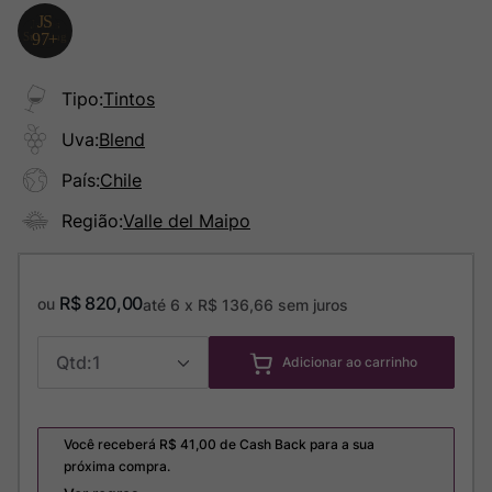
Tipo
:
Tintos
Uva
:
Blend
País
:
Chile
Região
:
Valle del Maipo
R$
820
,
00
ou
até
6
x
R$
136
,
66
sem juros
1
Adicionar ao carrinho
Você receberá R$
41,00
de Cash Back para a sua
próxima compra.