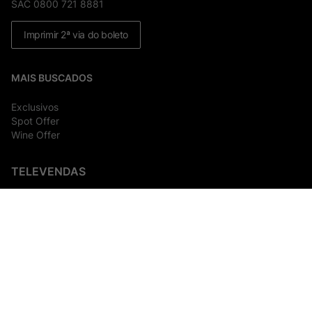
SAC 0800 721 8881
Imprimir 2ª via do boleto
MAIS BUSCADOS
Exclusivos
Spot Offer
Wine Offer
TELEVENDAS
(11) 4003-9463
Nossas formas de pagamento: