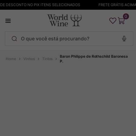
 DESCONTO NO PIX ITENS SELECIONADOS
FRETE GRÁTIS ACIMA D
0
O que você está procurando?
Termos mais buscados
Baron Philippe de Rothschild Baronesa
Vinhos
Tintos
P.
Maçanita
1
º
Pinot Noir
2
º
Barolo
3
º
Chablis
4
º
Bodega Garzon
5
º
Garzon
6
º
Pacalet
7
º