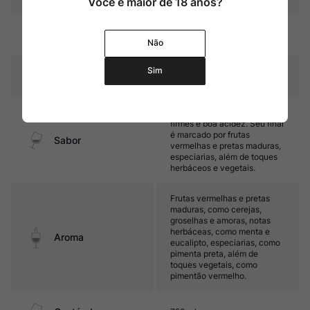
Você é maior de 18 anos?
Amadurecimento
Sem estágio em carvalho
Não
Sim
Temperatura
16ºC – 18ºC
Médio corpo, com taninos
firmes e boa acidez. Seu final
é marcado por frutas
Sabor
vermelhas e pretas maduras,
especiarias, além de toques
herbáceos e vegetais.
Frutas vermelhas e pretas
maduras, como cerejas,
groselhas e amoras, notas
herbáceas, como menta e
Aroma
eucalipto, especiarias, como
pimenta preta, além de
toques vegetais, como
pimentão vermelho.