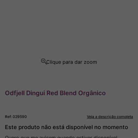
Rocim
8
º
Ver Sacrum
9
º
Champagne
10
º
Odfjell Dingui Red Blend Orgânico
Ref
:
029590
Veja a descrição completa
Este produto não está disponível no momento
Quero que me avisem quando estiver disponível