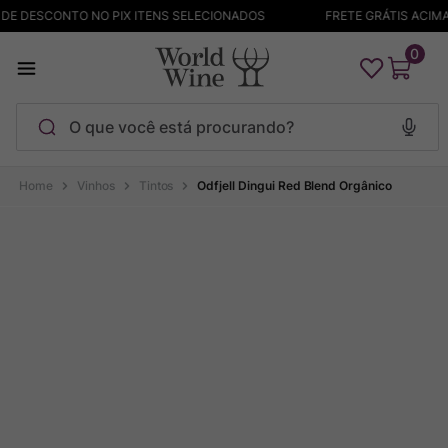
E DESCONTO NO PIX ITENS SELECIONADOS
FRETE GRÁTIS ACIMA 
0
O que você está procurando?
Termos mais buscados
Vinhos
Tintos
Odfjell Dingui Red Blend Orgânico
Maçanita
1
º
Pinot Noir
2
º
Barolo
3
º
Chablis
4
º
Bodega Garzon
5
º
Garzon
6
º
Pacalet
7
º