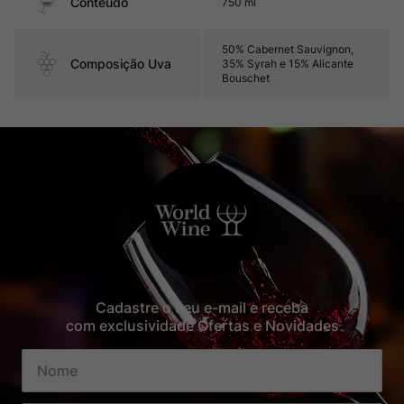
Contéudo
750 ml
50% Cabernet Sauvignon,
Composição Uva
35% Syrah e 15% Alicante
Bouschet
Cadastre o seu e-mail e receba
com exclusividade Ofertas e Novidades