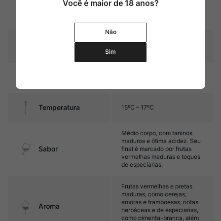
Você é maior de 18 anos?
Rubi intenso com reflexos
Cor
violáceos
Não
Graduação Alcóoli
14%
ca
Sim
4 meses em barricas e
Amadurecimento
foudres de carvalho francês
Temperatura
15ºC – 17ºC
Médio corpo, com taninos
maduros e ótima acidez. Seu
Sabor
final é marcado por frutas
vermelhas maduras e toques
de especiarias.
Frutas vermelhas e pretas
maduras, como cerejas,
amoras e framboesas, notas
Aroma
herbáceas e de especiarias,
como pimenta-branca, além