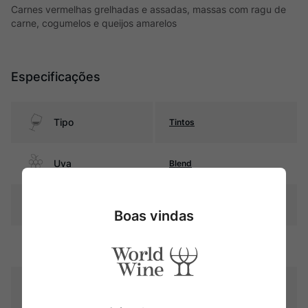
Carnes vermelhas grelhadas e assadas, massas com ragu de
carne, cogumelos e queijos amarelos
Especificações
Tipo
Tintos
Uva
Blend
Produtor
Alvar de Dios
Boas vindas
Região
Castilla y Leon
Pais
Espanha