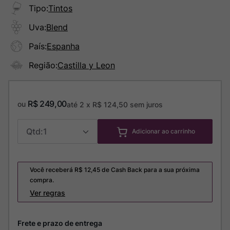
Tipo
:
Tintos
Uva
:
Blend
País
:
Espanha
Região
:
Castilla y Leon
R$
249
,
00
ou
até
2
x
R$
124
,
50
sem juros
1
Adicionar ao carrinho
Você receberá R$
12,45
de Cash Back para a sua próxima
compra.
Ver regras