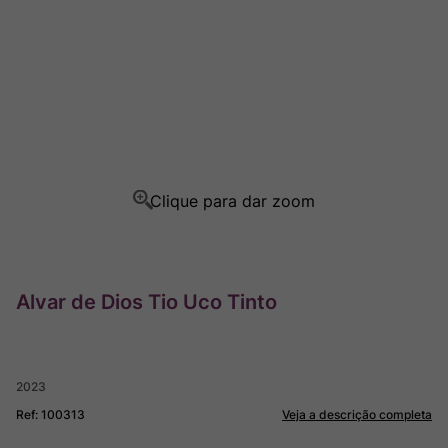
Rocim
8
º
Ver Sacrum
9
º
Champagne
10
º
Alvar de Dios Tio Uco Tinto
2023
Ref
:
100313
Veja a descrição completa