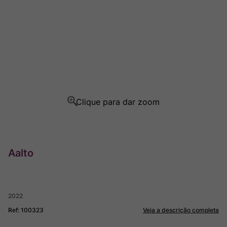
Rocim
8
º
Ver Sacrum
9
º
Champagne
10
º
Aalto
2022
Ref
:
100323
Veja a descrição completa