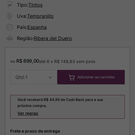
Tipo
:
Tintos
Uva
:
Tempranillo
País
:
Espanha
Região
:
Ribera del Duero
R$
899
,
00
ou
até
6
x
R$
149
,
83
sem juros
1
Adicionar ao carrinho
Você receberá R$
44,95
de Cash Back para a sua
próxima compra.
Ver regras