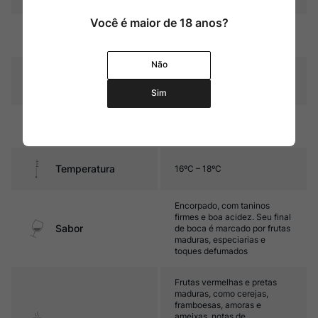
Você é maior de 18 anos?
Cor
Púrpura intenso
Não
Graduação Alcóoli
14,5%
ca
Sim
17 meses em barricas de
Amadurecimento
carvalho
Temperatura
16ºC – 18ºC
Encorpado, com taninos
firmes e boa acidez. Seu final
Sabor
de boca é marcado por frutas
maduras, especiarias e
toques defumados
Frutas vermelhas e pretas
maduras, como cerejas,
framboesas, amoras e
ameixas, notas de