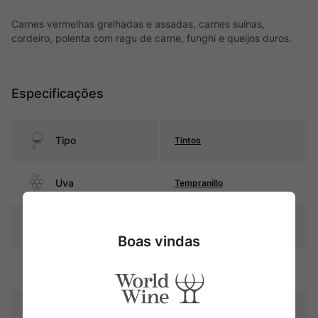
Carnes vermelhas grelhadas e assadas, carnes suínas,
cordeiro, polenta com ragu de carne, funghi e queijos duros.
Especificações
Tipo
Tintos
Uva
Tempranillo
Produtor
Aalto
Boas vindas
Região
Ribera del Duero
Pais
Espanha