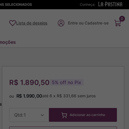
ENS SELECIONADOS
Conheça:
0
Lista de desejos
moções
R$ 1.890,50
5
%
off no Pix
R$
1
.
990
,
00
até
6
x
R$
331
,
66
sem juros
ou
a
1
Adicionar ao carrinho