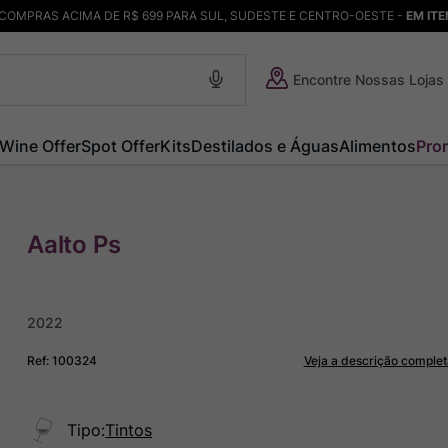
COMPRAS ACIMA DE R$ 699 PARA SUL, SUDESTE E CENTRO-OESTE -
EM IT
Encontre Nossas Lojas
Wine Offer
Spot Offer
Kits
Destilados e Águas
Alimentos
Pro
Aalto Ps
2022
Ref
:
100324
Veja a descrição complet
Tipo
:
Tintos