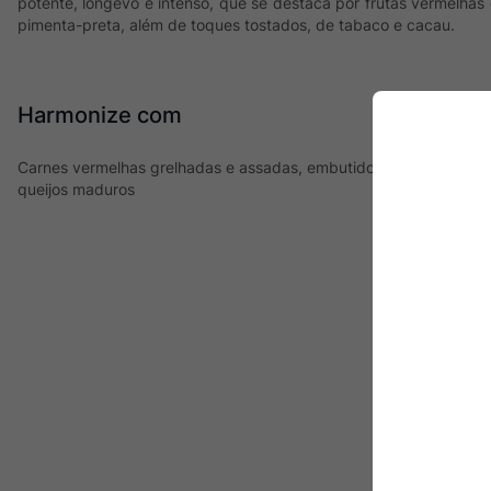
potente, longevo e intenso, que se destaca por frutas vermelha
pimenta-preta, além de toques tostados, de tabaco e cacau.
Harmonize com
Carnes vermelhas grelhadas e assadas, embutidos, carnes de caça
queijos maduros