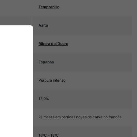
Tempranillo
Aalto
Ribera del Duero
Espanha
Púrpura intenso
15,0%
21 meses em barricas novas de carvalho francês
16ºC – 18ºC