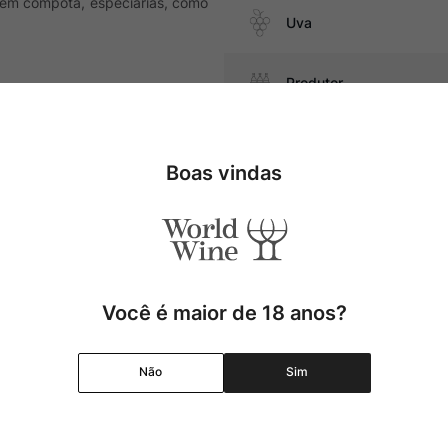
s em compota, especiarias, como
Uva
Produtor
Região
, suínos, cordeiro, além de
Boas vindas
Pais
Cor
Você é maior de 18 anos?
Graduação Alcóolica
Não
Sim
Amadurecimento
Temperatura