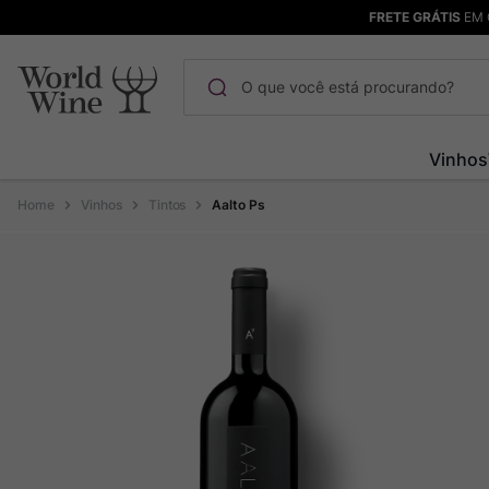
FRETE GRÁTIS
EM 
O que você está procurando?
Termos mais buscados
Vinhos
Maçanita
1
º
Vinhos
Tintos
Aalto Ps
Pinot Noir
2
º
Barolo
3
º
Garzon
4
º
Chablis
5
º
Pacalet
6
º
Bodega Garzon
7
º
Ver Sacrum
8
º
Rocim
9
º