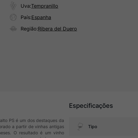
Uva
:
Tempranillo
País
:
Espanha
Região
:
Ribera del Duero
Especificações
Aalto PS é um dos destaques da
orado a partir de vinhas antigas
Tipo
eses. O resultado é um vinho