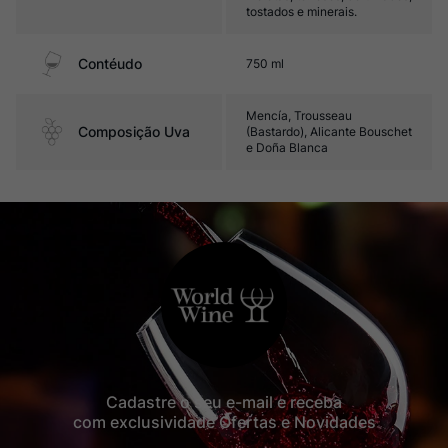
tostados e minerais.
Contéudo
750 ml
Mencía, Trousseau
Composição Uva
(Bastardo), Alicante Bouschet
e Doña Blanca
Cadastre o seu e-mail e receba
com exclusividade Ofertas e Novidades