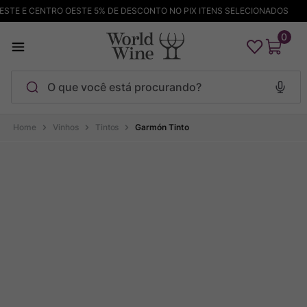
 CENTRO OESTE 5% DE DESCONTO NO PIX ITENS SELECIONADOS
FR
0
O que você está procurando?
Termos mais buscados
Vinhos
Tintos
Garmón Tinto
Maçanita
1
º
Pinot Noir
2
º
Bodega Garzon
3
º
Garzon
4
º
Chablis
5
º
Barolo
6
º
Pacalet
7
º