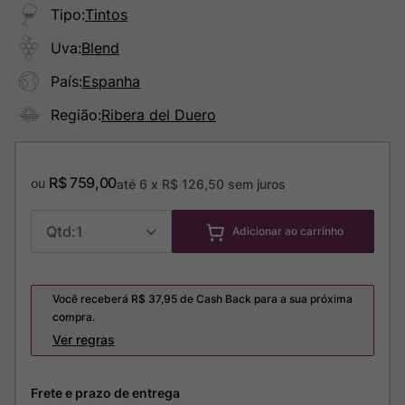
Tipo
:
Tintos
Uva
:
Blend
País
:
Espanha
Região
:
Ribera del Duero
R$
759
,
00
ou
até
6
x
R$
126
,
50
sem juros
1
Adicionar ao carrinho
Você receberá R$
37,95
de Cash Back para a sua próxima
compra.
Ver regras