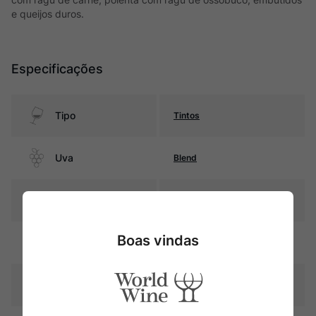
e queijos duros.
Especificações
Tipo
Tintos
Uva
Blend
Produtor
Garmón Continental
Boas vindas
Região
Ribera del Duero
Pais
Espanha