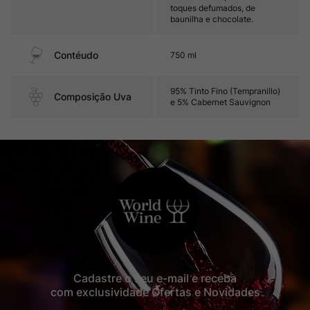
toques defumados, de
baunilha e chocolate.
Contéudo
750 ml
95% Tinto Fino (Tempranillo)
Composição Uva
e 5% Cabernet Sauvignon
Cadastre o seu e-mail e receba
com exclusividade Ofertas e Novidades