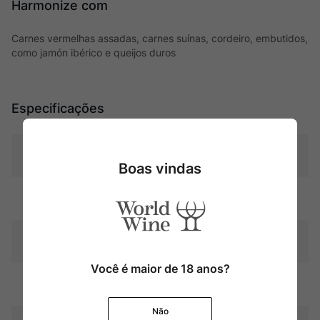
Harmonize com
Carnes vermelhas assadas, carnes suínas, cordeiro, embutidos,
como jamón ibérico e queijos duros
Especificações
Tipo
Tintos
Boas vindas
Uva
Blend
Produtor
Marques de Murrieta
Você é maior de 18 anos?
Região
Rioja
Não