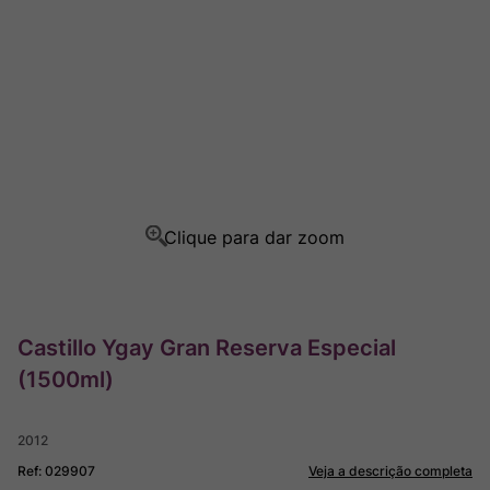
Ver Sacrum
8
º
Champagne
9
º
Rocim
10
º
Castillo Ygay Gran Reserva Especial
(1500ml)
2012
Ref
:
029907
Veja a descrição completa