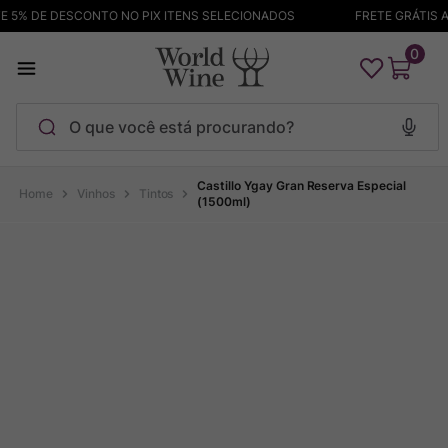
5% DE DESCONTO NO PIX ITENS SELECIONADOS
FRETE GRÁTIS AC
0
O que você está procurando?
Termos mais buscados
Castillo Ygay Gran Reserva Especial
Vinhos
Tintos
(1500ml)
Maçanita
1
º
Pinot Noir
2
º
Barolo
3
º
Chablis
4
º
Garzon
5
º
Pacalet
6
º
Bodega Garzon
7
º