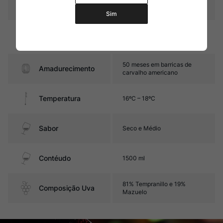
Pais
Espanha
Sim
Graduação Alcóoli
14%
ca
50 meses em barricas de
Amadurecimento
carvalho americano
Temperatura
16ºC – 18ºC
Sabor
Seco e Médio
Contéudo
1500 ml
81% Tempranillo e 19%
Composição Uva
Mazuelo