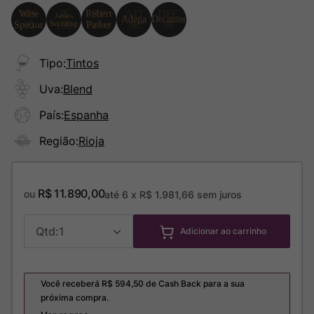
Tipo
:
Tintos
Uva
:
Blend
País
:
Espanha
Região
:
Rioja
R$
11
.
890
,
00
ou
até
6
x
R$
1
.
981
,
66
sem juros
1
Adicionar ao carrinho
Você receberá R$
594,50
de Cash Back para a sua
próxima compra.