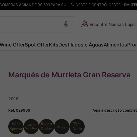
COMPRAS ACIMA DE R$ 699 PARA SUL, SUDESTE E CENTRO-OESTE -
EM IT
Encontre Nossas Lojas
Wine Offer
Spot Offer
Kits
Destilados e Águas
Alimentos
Pro
Marqués de Murrieta Gran Reserva
2016
Ref
:
029906
Veja a descrição complet