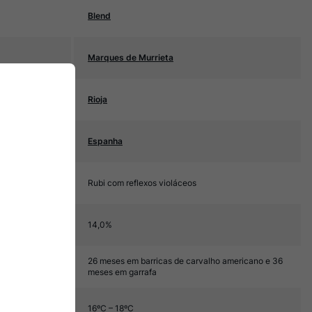
Blend
Marques de Murrieta
Rioja
Espanha
Rubi com reflexos violáceos
14,0%
26 meses em barricas de carvalho americano e 36
meses em garrafa
16ºC – 18ºC