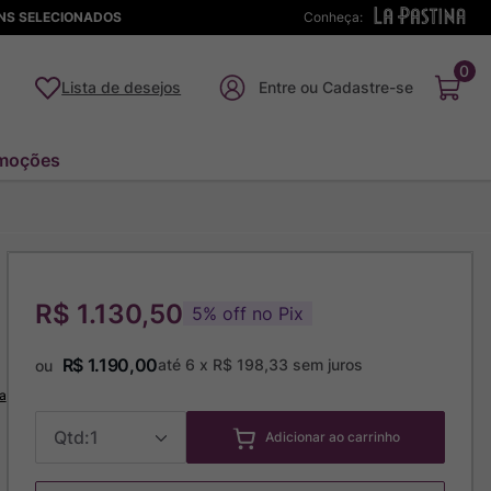
ENS SELECIONADOS
Conheça:
0
Lista de desejos
moções
R$ 1.130,50
5
%
off no Pix
R$
1
.
190
,
00
até
6
x
R$
198
,
33
sem juros
ou
a
1
Adicionar ao carrinho