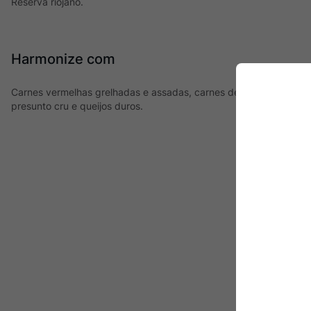
Reserva riojano.
Harmonize com
Carnes vermelhas grelhadas e assadas, carnes de cordeiro, javali
presunto cru e queijos duros.