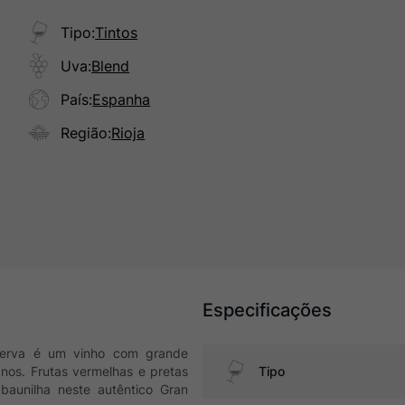
Tipo
:
Tintos
Uva
:
Blend
País
:
Espanha
Região
:
Rioja
Especificações
eserva é um vinho com grande
nos. Frutas vermelhas e pretas
Tipo
aunilha neste autêntico Gran