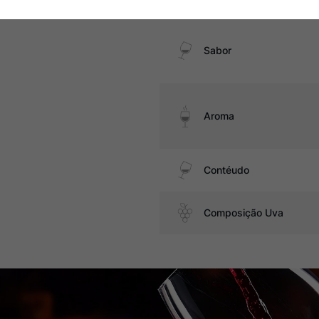
Sabor
Aroma
Contéudo
Composição Uva