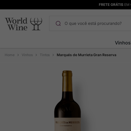
FRETE GRÁTIS
EM 
O que você está procurando?
Termos mais buscados
Vinhos
Maçanita
1
º
Vinhos
Tintos
Marqués de Murrieta Gran Reserva
Pinot Noir
2
º
Barolo
3
º
Garzon
4
º
Chablis
5
º
Pacalet
6
º
Bodega Garzon
7
º
Ver Sacrum
8
º
Rocim
9
º