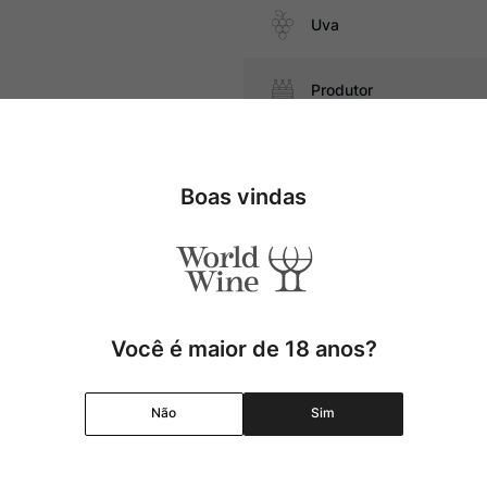
Uva
Produtor
 e suína, embutidos, como
Região
Boas vindas
Pais
Cor
Você é maior de 18 anos?
Graduação Alcóolica
Não
Sim
Amadurecimento
Temperatura