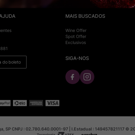
 AJUDA
MAIS BUSCADOS
uentes
Wine Offer
Spot Offer
Exclusivos
8881
SIGA-NOS
a do boleto
nga, SP CNPJ : 02.780.640.0001-97 | I.Estadual : 149457821117 © 