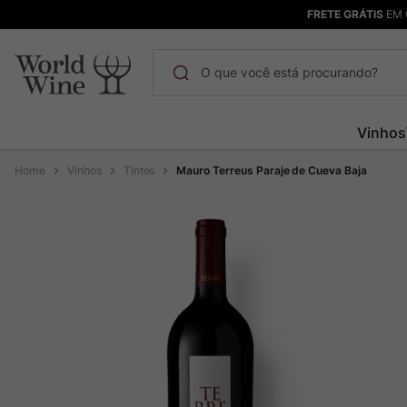
FRETE GRÁTIS
EM 
O que você está procurando?
Termos mais buscados
Vinhos
Maçanita
1
º
Vinhos
Tintos
Mauro Terreus Paraje de Cueva Baja
Pinot Noir
2
º
Barolo
3
º
Chablis
4
º
Bodega Garzon
5
º
Garzon
6
º
Pacalet
7
º
Rocim
8
º
Ver Sacrum
9
º