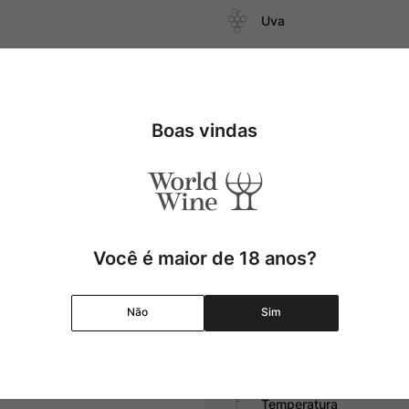
Uva
Produtor
eijos duros.
Boas vindas
Região
Pais
Cor
Você é maior de 18 anos?
Graduação Alcóolica
Não
Sim
Amadurecimento
Temperatura