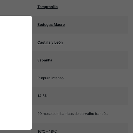
Tempranillo
Bodegas Mauro
Castilla y León
Espanha
Púrpura intenso
14,5%
20 meses em barricas de carvalho francês
16ºC – 18ºC