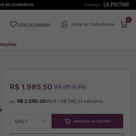
ENS SELECIONADOS
Conheça:
0
Lista de desejos
moções
R$ 1.985,50
5
%
off no Pix
R$
2
.
090
,
00
até
6
x
R$
348
,
33
sem juros
ou
a
1
Adicionar ao carrinho