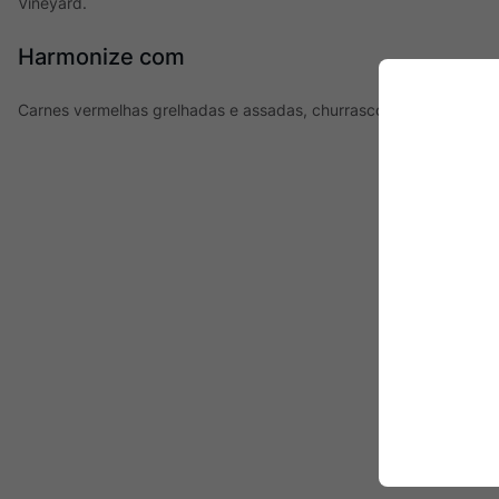
Vineyard.
Harmonize com
Carnes vermelhas grelhadas e assadas, churrasco, embutidos e qu