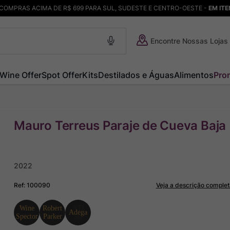
COMPRAS ACIMA DE R$ 699 PARA SUL, SUDESTE E CENTRO-OESTE -
EM IT
Encontre Nossas Lojas
Wine Offer
Spot Offer
Kits
Destilados e Águas
Alimentos
Pro
Mauro Terreus Paraje de Cueva Baja
2022
Ref
:
100090
Veja a descrição complet