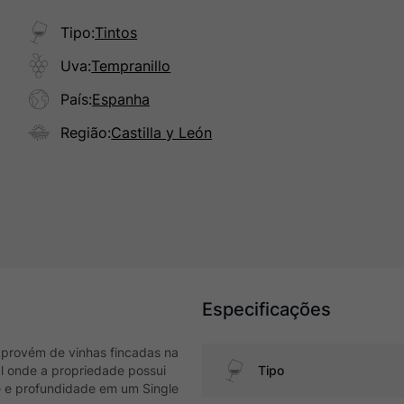
Tipo
:
Tintos
Uva
:
Tempranillo
País
:
Espanha
Região
:
Castilla y León
Especificações
 provém de vinhas fincadas na
al onde a propriedade possui
Tipo
de e profundidade em um Single