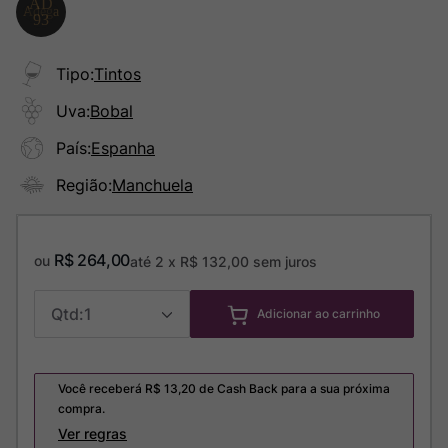
Tipo
:
Tintos
Uva
:
Bobal
País
:
Espanha
Região
:
Manchuela
R$
264
,
00
ou
até
2
x
R$
132
,
00
sem juros
1
Adicionar ao carrinho
Você receberá R$
13,20
de Cash Back para a sua próxima
compra.
Ver regras