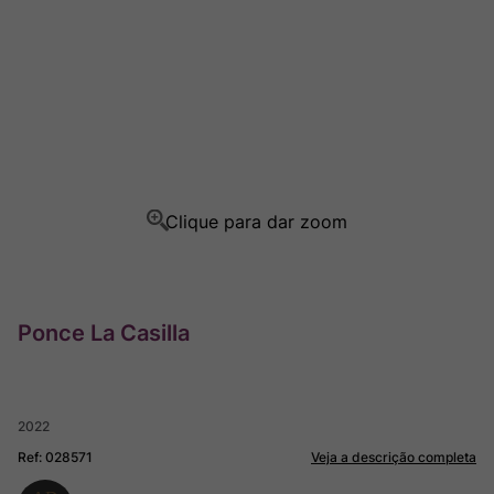
Champagne
8
º
Rocim
9
º
Ver Sacrum
10
º
Ponce La Casilla
2022
Ref
:
028571
Veja a descrição completa