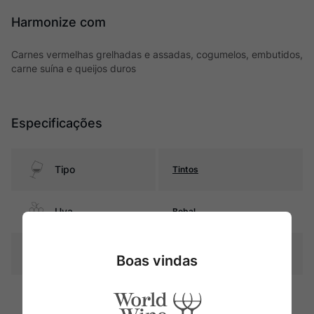
Harmonize com
Carnes vermelhas grelhadas e assadas, cogumelos, embutidos,
carne suína e queijos duros
Especificações
Tipo
Tintos
Uva
Bobal
Produtor
Bodegas y Viñedos Ponce
Boas vindas
Região
Manchuela