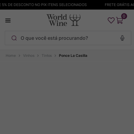
5% DE DESCONTO NO PIX ITENS SELECIONADOS
FRETE GRÁTIS ACI
0
O que você está procurando?
Termos mais buscados
Vinhos
Tintos
Ponce La Casilla
Maçanita
1
º
Pinot Noir
2
º
Bodega Garzon
3
º
Garzon
4
º
Chablis
5
º
Barolo
6
º
Pacalet
7
º