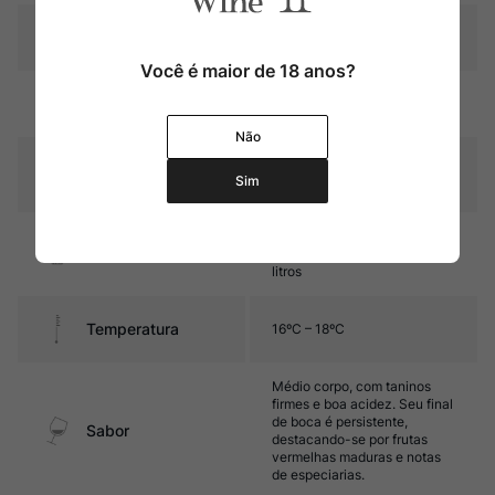
Pais
Espanha
Você é maior de 18 anos?
Rubi intenso com reflexos
Cor
violáceos
Não
Graduação Alcóoli
13,0%
Sim
ca
9 meses em barricas de
Amadurecimento
carvalho francês de 600
litros
Temperatura
16ºC – 18ºC
Médio corpo, com taninos
firmes e boa acidez. Seu final
de boca é persistente,
Sabor
destacando-se por frutas
vermelhas maduras e notas
de especiarias.