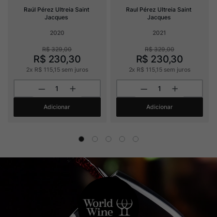
Raúl Pérez Ultreia Saint 
Raul Pérez Ultreia Saint 
Jacques
Jacques
2020
2021
R$
329
,
00
R$
329
,
00
R$
230
,
30
R$
230
,
30
2
x
R$
115
,
15
sem juros
2
x
R$
115
,
15
sem juros
Adicionar
Adicionar