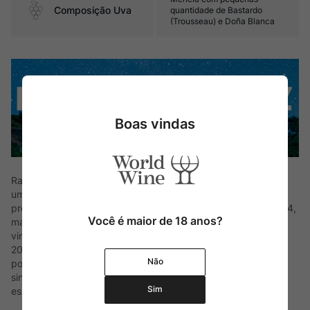
Composição Uva
quantidade de Bastardo
(Trousseau) e Doña Blanca
Boas vindas
Raúl Pérez é um mago da viticultura espanhola, considerado
um dos enólogos mais visionários do mundo. Desde que
produziu sua primeira safra na vinícola de sua família em 1994,
Você é maior de 18 anos?
mantém o perfil de exercer a mínima interferência em seus
vinhos, expressando o máximo de cada terroir. Com mais de
200 rótulos avaliados pela revista The Wine Advocate e
Não
pouquíssimas garrafas elaboradas anualmente, cria vinhos
singulares, altamente avaliados em seus lançamentos e
Sim
esgotado em poucas horas.