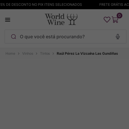
% DE DESCONTO NO PIX ITENS SELECIONADOS
FRETE GRÁTIS ACIM
0
O que você está procurando?
Termos mais buscados
Vinhos
Tintos
Raúl Pérez La Vizcaína Las Gundiñas
Maçanita
1
º
Pinot Noir
2
º
Barolo
3
º
Chablis
4
º
Bodega Garzon
5
º
Garzon
6
º
Pacalet
7
º