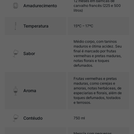
12 meses em barricas de
Amadurecimento
carvalho francês (225 e 500
litros)
Temperatura
15ºC – 17ºC
Médio corpo, com taninos
maduros e ótima acidez. Seu
final é marcado por frutas
Sabor
vermelhas e pretas maduras,
notas florais e toques
defumados.
Frutas vermelhas e pretas
maduras, como cerejas e
amoras, notas herbáceas, de
Aroma
especiarias e florais, além de
toques defumados, tostados
e terrosos.
Contéudo
750 ml
Mencía com pequenas