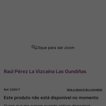
Rocim
8
º
Ver Sacrum
9
º
Champagne
10
º
Raúl Pérez La Vizcaína Las Gundiñas
Ref
:
029917
Veja a descrição completa
Este produto não está disponível no momento
Quero que me avisem quando estiver disponível