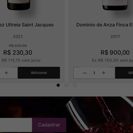
ez Ultreia Saint Jacques
Dominio de Anza Finca E
2021
2017
R$
329
,
00
R$
230
,
30
R$
900
,
00
x
R$
115
,
15
sem juros
6
x
R$
150
,
00
sem ju
Adicionar
Ad
Cadastrar