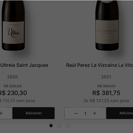
 Ultreia Saint Jacques
Raúl Perez La Vizcaína La Vit
2020
2021
R$
329
,
00
R$
509
,
00
R$
230
,
30
R$
381
,
75
$
115
,
15
sem juros
3
x
R$
127
,
25
sem juros
Adicionar
Adicion