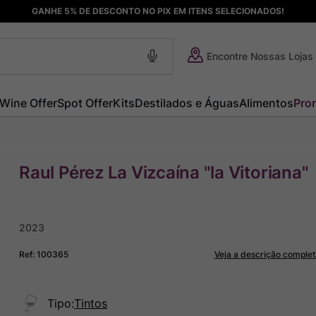
GANHE 5% DE DESCONTO NO PIX EM ITENS SELECIONADOS!
Encontre Nossas Lojas
Wine Offer
Spot Offer
Kits
Destilados e Águas
Alimentos
Pro
Raul Pérez La Vizcaína "la Vitoriana"
2023
Ref
:
100365
Veja a descrição complet
Tipo
:
Tintos