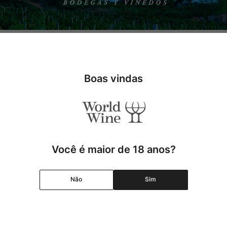
s enólogos mais visionários do mundo. Desde que produziu sua prime
ximo de cada terroir. Com mais de 200 rótulos avaliados pela revis
 lançamentos e esgotado em poucas horas.
Boas vindas
Você é maior de 18 anos?
Não
Sim