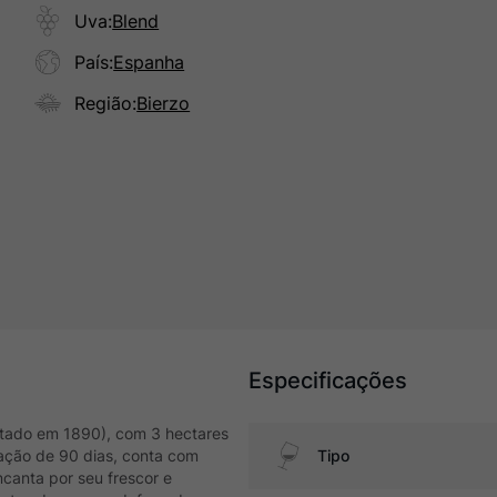
Uva
:
Blend
País
:
Espanha
Região
:
Bierzo
Especificações
antado em 1890), com 3 hectares
ração de 90 dias, conta com
Tipo
canta por seu frescor e