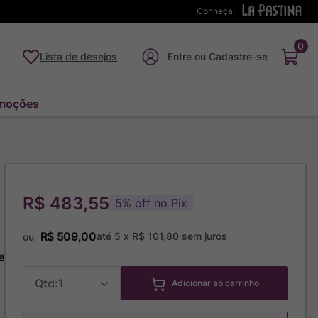
Conheça:
FRETE GRÁTIS
EM
0
Lista de desejos
moções
R$ 483,55
5
%
off no Pix
R$
509
,
00
até
5
x
R$
101
,
80
sem juros
ou
a
1
Adicionar ao carrinho