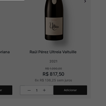
oriana
Raúl Pérez Ultreia Valtuille
2021
R$
1
.
090
,
00
R$
817
,
50
6
x
R$
136
,
25
sem juros
ar
Adicionar