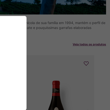
ira safra na vinícola de sua família em 1994, mantém o perfil de
ta The Wine Advocate e pouquíssimas garrafas elaboradas
Veja todos os produtos