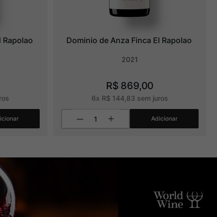
l Rapolao
Dominio de Anza Finca El Rapolao
2021
R$
869
,
00
ros
6
x
R$
144
,
83
sem juros
icionar
Adicionar