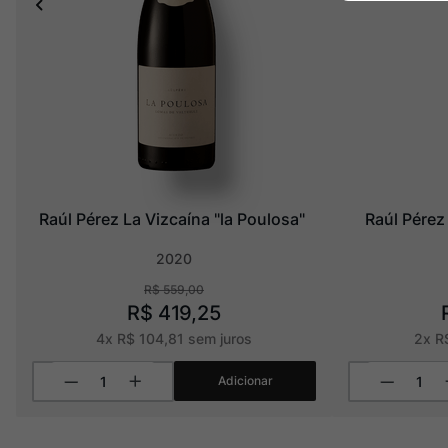
Raúl Pérez La Vizcaína "la Poulosa"
Raúl Pérez
2020
R$
559
,
00
R$
419
,
25
4
x
R$
104
,
81
sem juros
2
x
R
Adicionar