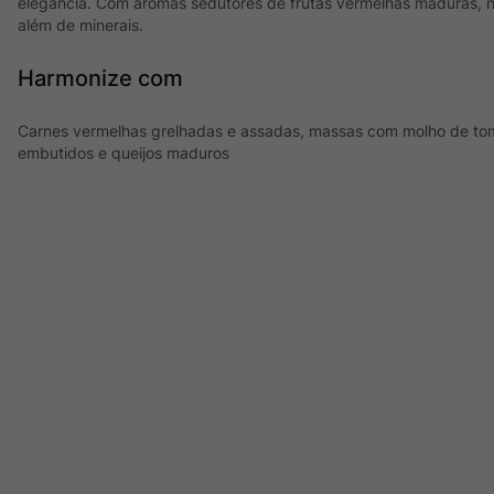
elegância. Com aromas sedutores de frutas vermelhas maduras, 
além de minerais.
Harmonize com
Carnes vermelhas grelhadas e assadas, massas com molho de tom
embutidos e queijos maduros