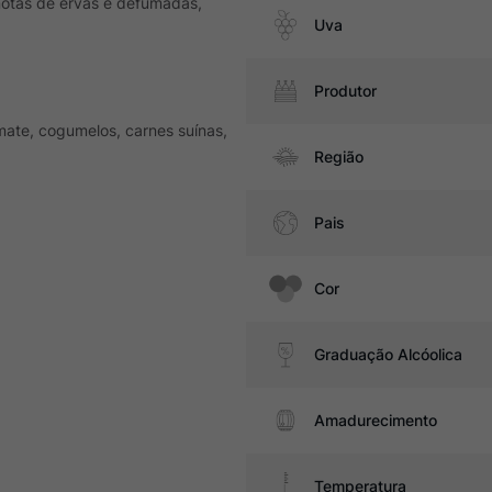
notas de ervas e defumadas,
Uva
Produtor
ate, cogumelos, carnes suínas,
Região
Pais
Cor
Graduação Alcóolica
Amadurecimento
Temperatura