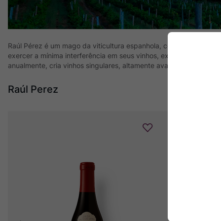
Raúl Pérez é um mago da viticultura espanhola, considerado um do
exercer a mínima interferência em seus vinhos, expressando o má
anualmente, cria vinhos singulares, altamente avaliados em seus
Raúl Perez