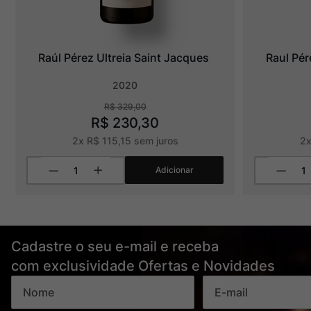
Raúl Pérez Ultreia Saint Jacques
Raul Pér
2020
R$
329
,
00
R$
230
,
30
2
x
R$
115
,
15
sem juros
2
Adicionar
Cadastre o seu e-mail e receba
com exclusividade Ofertas e Novidades