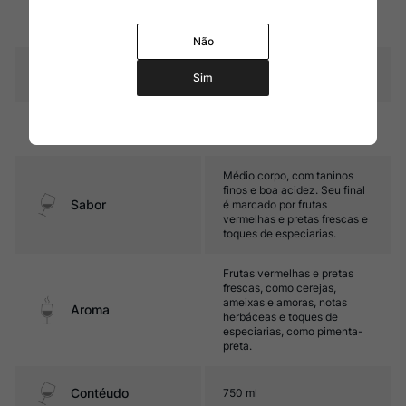
Graduação Alcóoli
12,0%
ca
Não
Amadurecimento
Sem estágio em carvalho
Sim
Temperatura
15ºC – 17ºC
Médio corpo, com taninos
finos e boa acidez. Seu final
Sabor
é marcado por frutas
vermelhas e pretas frescas e
toques de especiarias.
Frutas vermelhas e pretas
frescas, como cerejas,
ameixas e amoras, notas
Aroma
herbáceas e toques de
especiarias, como pimenta-
preta.
Contéudo
750 ml