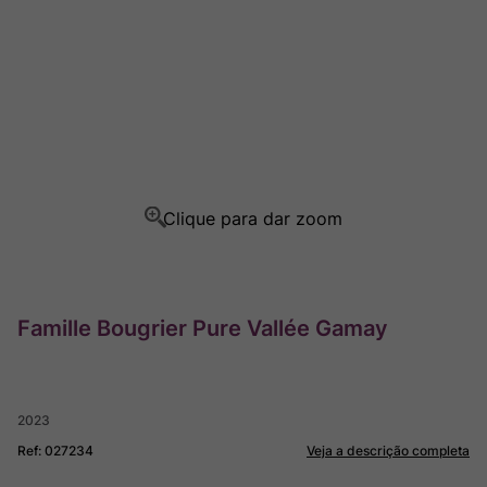
Ver Sacrum
8
º
Rocim
9
º
Champagne
10
º
Famille Bougrier Pure Vallée Gamay
2023
Ref
:
027234
Veja a descrição completa