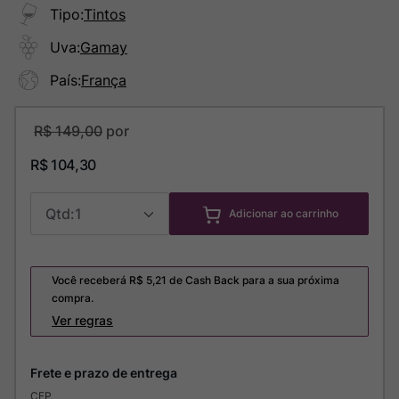
Tipo
:
Tintos
Uva
:
Gamay
País
:
França
R$
149
,
00
R$
104
,
30
1
Adicionar ao carrinho
Você receberá R$
5,21
de Cash Back para a sua próxima
compra.
Ver regras
CEP