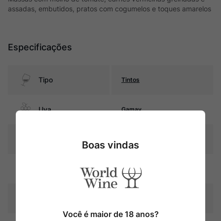
assadas, embutidos, pratos com cogumelos e toques amarelos
Especificações
Tipo
Tintos
Uva
Gamay
Produtor
Famille Bougrier
Boas vindas
Pais
França
Rubi intenso com reflexos
Cor
violáceos
Você é maior de 18 anos?