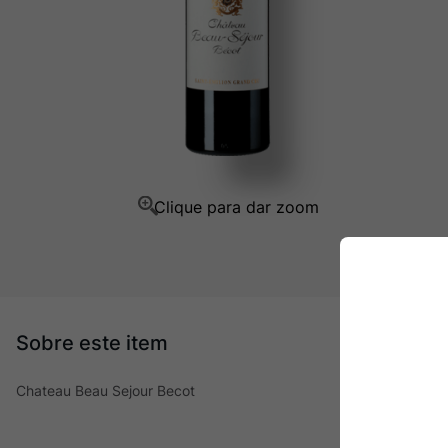
Champagne
10
º
Chateau Beau Sejour Becot