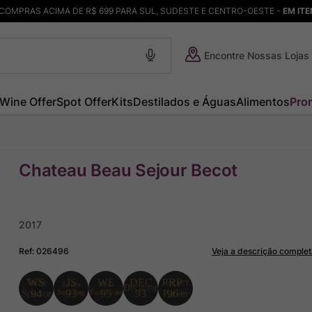
COMPRAS ACIMA DE R$ 699 PARA SUL, SUDESTE E CENTRO-OESTE -
EM IT
Encontre Nossas Lojas
Wine Offer
Spot Offer
Kits
Destilados e Águas
Alimentos
Pro
Chateau Beau Sejour Becot
2017
Ref
:
026496
Veja a descrição complet