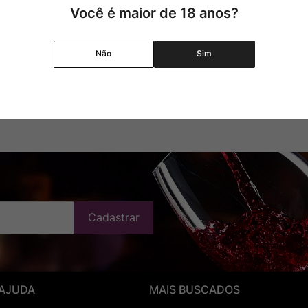
Você é maior de 18 anos?
Uva
Não
Sim
Região
Pais
Cadastrar
 AJUDA
MAIS BUSCADOS