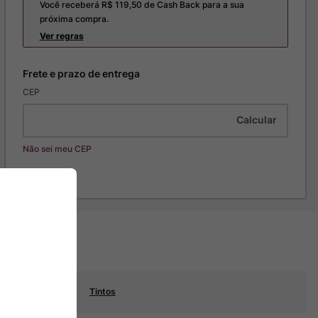
Você receberá R$
119,50
de Cash Back para a sua
próxima compra.
Ver regras
CEP
Não sei meu CEP
Tintos