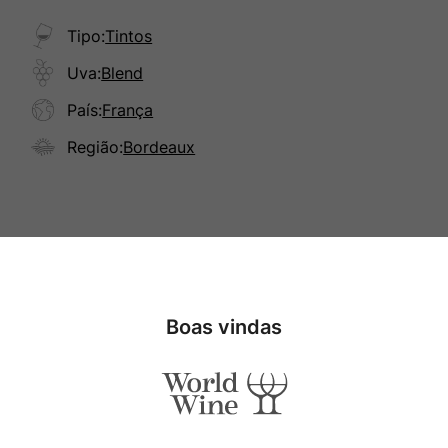
Tipo
:
Tintos
Uva
:
Blend
País
:
França
Região
:
Bordeaux
Boas vindas
Especificações
Tipo