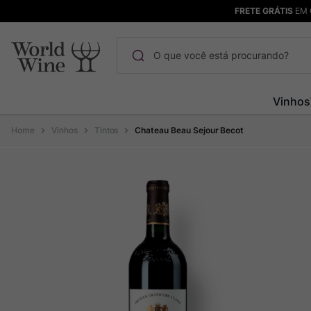
FRETE GRÁTIS
EM 
O que você está procurando?
Termos mais buscados
Vinhos
Maçanita
1
º
Vinhos
Tintos
Chateau Beau Sejour Becot
Pinot Noir
2
º
Barolo
3
º
Chablis
4
º
Bodega Garzon
5
º
Garzon
6
º
Pacalet
7
º
Rocim
8
º
Ver Sacrum
9
º