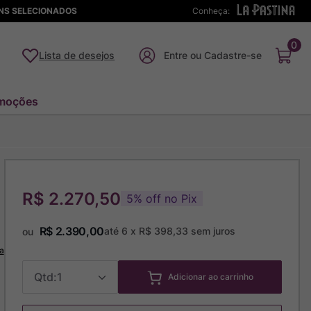
ENS SELECIONADOS
Conheça:
0
Lista de desejos
moções
R$ 2.270,50
5
%
off no Pix
R$
2
.
390
,
00
até
6
x
R$
398
,
33
sem juros
ou
a
1
Adicionar ao carrinho