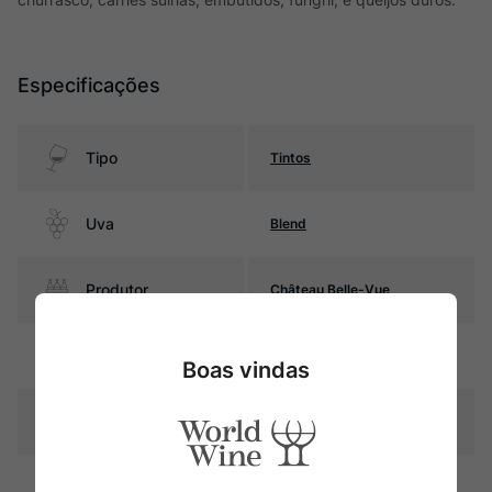
Especificações
Tipo
Tintos
Uva
Blend
Produtor
Château Belle-Vue
Região
Bordeaux
Boas vindas
Pais
França
Rubi intenso com reflexos
Cor