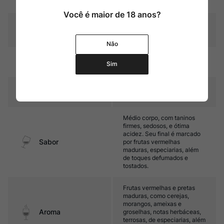
violáceos
Você é maior de 18 anos?
Graduação Alcóoli
14,0%
ca
Não
14 meses em barricas de
Amadurecimento
Sim
carvalho (40% novas)
Temperatura
16ºC – 18ºC
Médio corpo, com taninos
firmes, sedosos, e ótima
acidez. Seu final é marcado
Sabor
por frutas vermelhas
maduras, especiarias, além
de toques defumados e
tostados.
Frutas vermelhas e pretas
maduras, como cerejas,
morangos, ameixas e
Aroma
groselhas, notas herbáceas,
terrosas, de especiarias, além