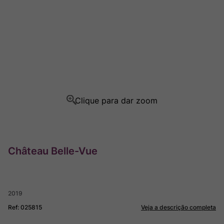
Rocim
8
º
Ver Sacrum
9
º
Champagne
10
º
Château Belle-Vue
2019
Ref
:
025815
Veja a descrição completa