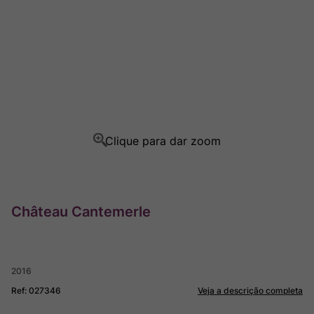
Ver Sacrum
8
º
Rocim
9
º
Champagne
10
º
Château Cantemerle
2016
Ref
:
027346
Veja a descrição completa