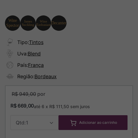
Tipo
:
Tintos
Uva
:
Blend
País
:
França
Região
:
Bordeaux
R$
949
,
00
R$
669
,
00
até
6
x
R$
111
,
50
sem juros
1
Adicionar ao carrinho