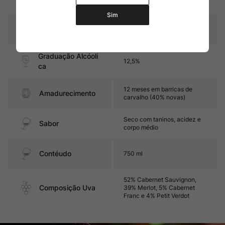
Sim
Pais
França
Graduação Alcóoli
12,5%
ca
12 meses em barricas de
Amadurecimento
carvalho (40% novas)
Seco com taninos, acidez e
Sabor
corpo médio
Contéudo
750 ml
52% Cabernet Sauvignon,
Composição Uva
39% Merlot, 5% Cabernet
Franc e 4% Petit Verdot