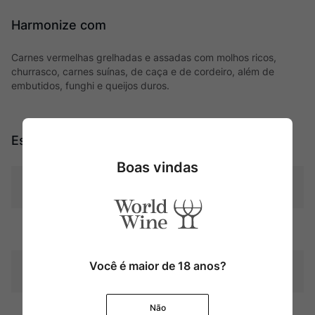
Harmonize com
Carnes vermelhas grelhadas e assadas com molhos ricos,
churrasco, carnes suínas, de caça e de cordeiro, além de
embutidos, funghi e queijos duros.
Especificações
Boas vindas
Tipo
Tintos
Uva
Blend
Você é maior de 18 anos?
Produtor
Château Cantemerle
Não
Região
Bordeaux