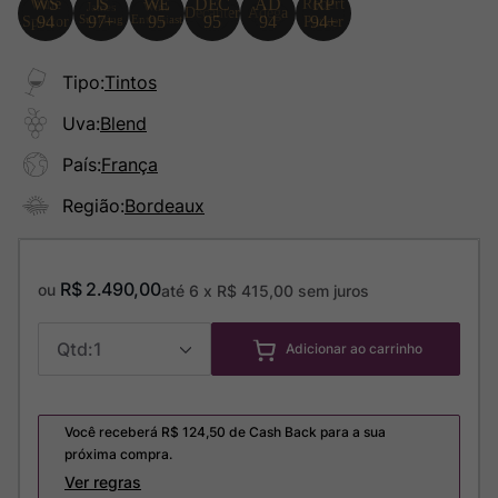
Tipo
:
Tintos
Uva
:
Blend
País
:
França
Região
:
Bordeaux
R$
2
.
490
,
00
ou
até
6
x
R$
415
,
00
sem juros
1
Adicionar ao carrinho
Você receberá R$
124,50
de Cash Back para a sua
próxima compra.
Ver regras