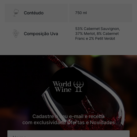
Contéudo
750 ml
53% Cabernet Sauvignon,
Composição Uva
37% Merlot, 8% Cabernet
Franc e 2% Petit Verdot
Cadastre o seu e-mail e receba
com exclusividade Ofertas e Novidades