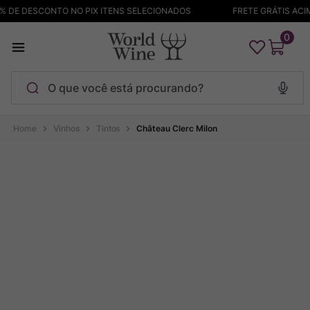
 DE DESCONTO NO PIX ITENS SELECIONADOS
FRETE GRÁTIS ACIMA
0
O que você está procurando?
Termos mais buscados
Vinhos
Tintos
Château Clerc Milon
Maçanita
1
º
Pinot Noir
2
º
Bodega Garzon
3
º
Garzon
4
º
Chablis
5
º
Barolo
6
º
Pacalet
7
º