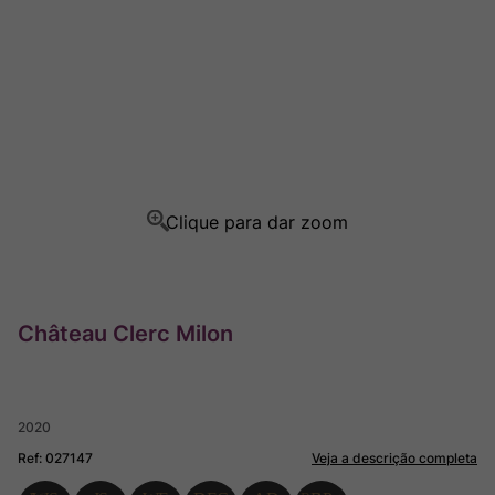
Champagne
8
º
Rocim
9
º
Ver Sacrum
10
º
Château Clerc Milon
2020
Ref
:
027147
Veja a descrição completa