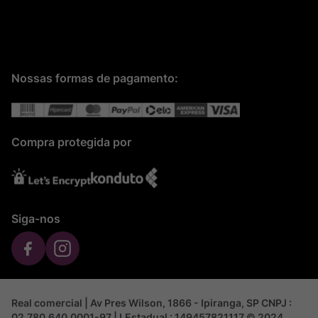
Nossas formas de pagamento:
Compra protegida por
Siga-nos
Real comercial | Av Pres Wilson, 1866 - Ipiranga, SP CNPJ :
02.780.640.0001-97 | I.Estadual : 149457821117 © 2024,