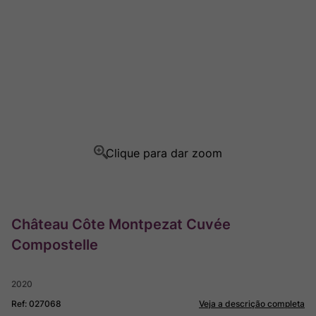
Rocim
8
º
Ver Sacrum
9
º
Champagne
10
º
Château Côte Montpezat Cuvée
Compostelle
2020
Ref
:
027068
Veja a descrição completa