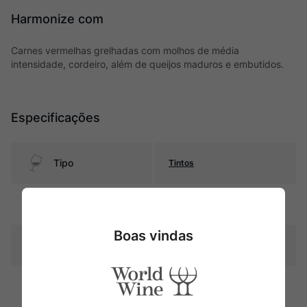
Harmonize com
Carnes vermelhas grelhadas com molhos de média
intensidade, cordeiro, além de queijos maduros e embutidos.
Especificações
Tipo
Tintos
Uva
Blend
Boas vindas
Produtor
Château Côte Montpezat
Região
Bordeaux