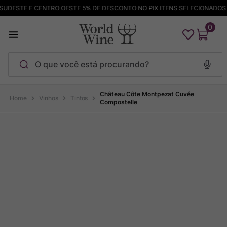
DESTE E CENTRO OESTE 5% DE DESCONTO NO PIX ITENS SELECIONADOS
0
O que você está procurando?
Termos mais buscados
Château Côte Montpezat Cuvée
Vinhos
Tintos
Compostelle
Maçanita
1
º
Pinot Noir
2
º
Barolo
3
º
Chablis
4
º
Bodega Garzon
5
º
Garzon
6
º
Pacalet
7
º