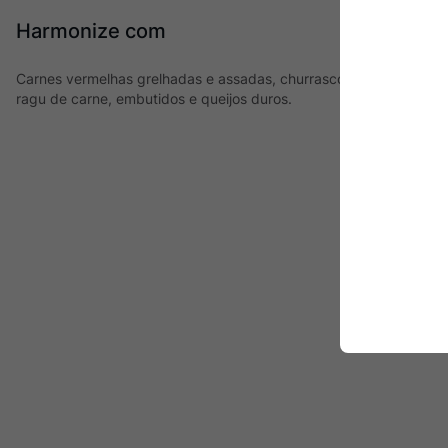
Harmonize com
Carnes vermelhas grelhadas e assadas, churrasco, cordeiro, pr
ragu de carne, embutidos e queijos duros.