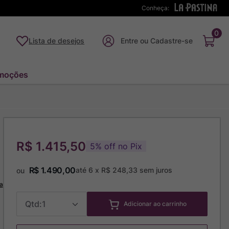
Conheça:
0
Lista de desejos
moções
R$ 1.415,50
5
%
off no Pix
R$
1
.
490
,
00
até
6
x
R$
248
,
33
sem juros
ou
a
1
Adicionar ao carrinho