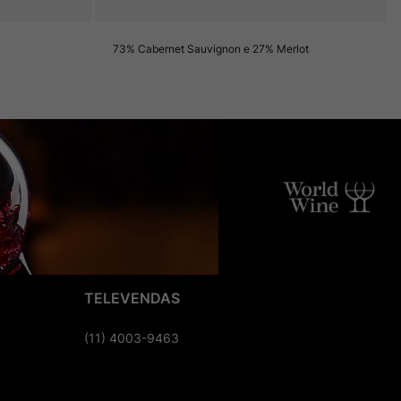
73% Cabernet Sauvignon e 27% Merlot
TELEVENDAS
(11) 4003-9463