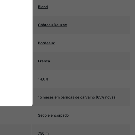
Blend
Château Dauzac
Bordeaux
França
14,0%
15 meses em barricas de carvalho (65% novas)
Seco e encorpado
750 ml