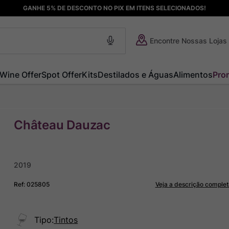
GANHE 5% DE DESCONTO NO PIX EM ITENS SELECIONADOS!
Encontre Nossas Lojas
Wine Offer
Spot Offer
Kits
Destilados e Águas
Alimentos
Pro
Château Dauzac
2019
Ref
:
025805
Veja a descrição complet
Tipo
:
Tintos