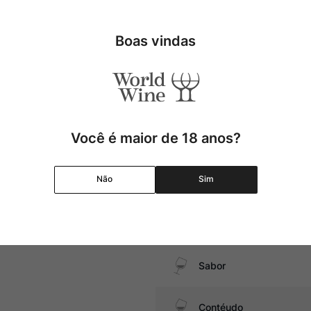
Uva
Boas vindas
atos com cogumelos, massas com
Produtor
Região
Você é maior de 18 anos?
Pais
Não
Sim
Graduação Alcóolica
Amadurecimento
Sabor
Contéudo