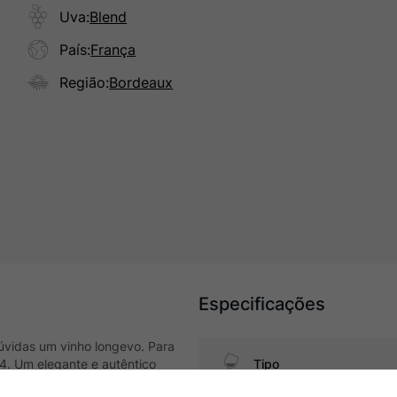
Uva
:
Blend
País
:
França
Região
:
Bordeaux
Especificações
úvidas um vinho longevo. Para
24. Um elegante e autêntico
Tipo