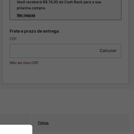
Você receberá R$
74,50
de Cash Back para a sua
próxima compra.
Ver regras
CEP
Não sei meu CEP
Tintos