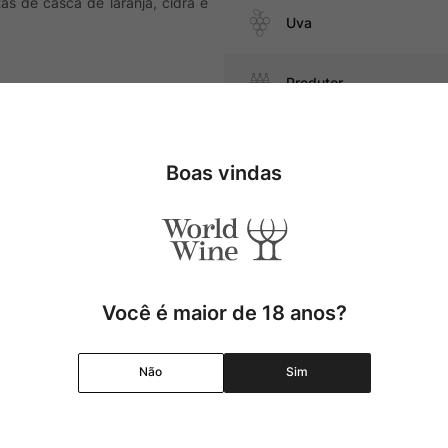
as de casca de laranja, cidra e
Uva
Produtor
Região
as, além de queijos azuis, como
Boas vindas
Pais
Cor
Você é maior de 18 anos?
Graduação Alcóolica
Não
Sim
Amadurecimento
Temperatura