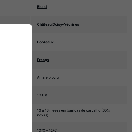
Blend
Château Doisy-Védrines
Bordeaux
França
Amarelo ouro
13,0%
16 a 18 meses em barricas de carvalho (60%
novas)
10ºC – 12ºC