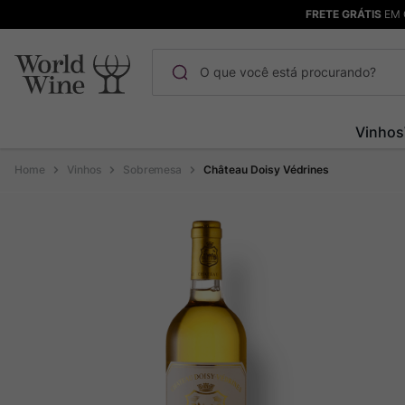
FRETE GRÁTIS
EM 
O que você está procurando?
Termos mais buscados
Vinhos
Maçanita
1
º
Vinhos
Sobremesa
Château Doisy Védrines
Pinot Noir
2
º
Barolo
3
º
Chablis
4
º
Bodega Garzon
5
º
Garzon
6
º
Pacalet
7
º
Rocim
8
º
Ver Sacrum
9
º