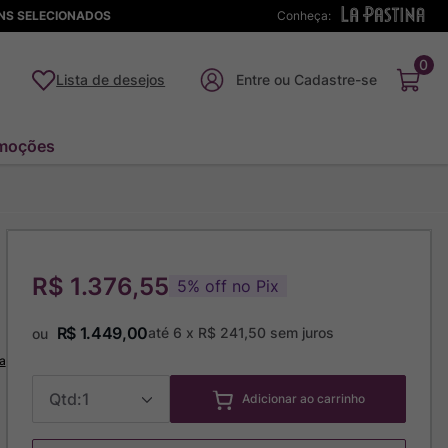
ENS SELECIONADOS
Conheça:
0
Lista de desejos
moções
R$ 1.376,55
5
%
off no Pix
R$
1
.
449
,
00
até
6
x
R$
241
,
50
sem juros
ou
a
1
Adicionar ao carrinho