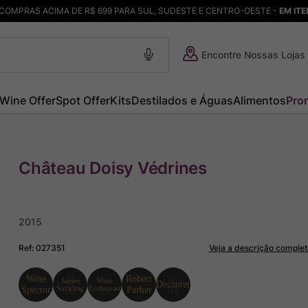
COMPRAS ACIMA DE R$ 699 PARA SUL, SUDESTE E CENTRO-OESTE -
EM IT
Encontre Nossas Lojas
Wine Offer
Spot Offer
Kits
Destilados e Águas
Alimentos
Pro
Château Doisy Védrines
2015
Ref
:
027351
Veja a descrição complet