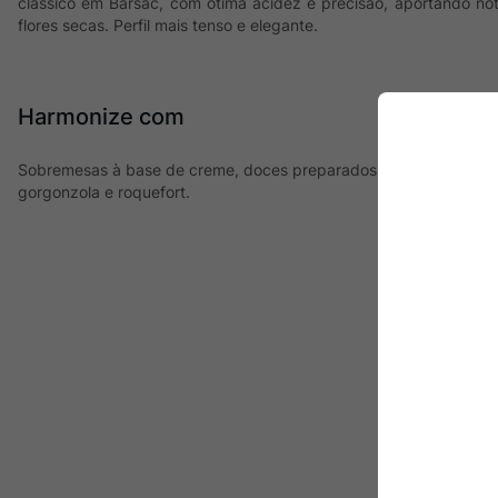
clássico em Barsac, com ótima acidez e precisão, aportando not
flores secas. Perfil mais tenso e elegante.
Harmonize com
Sobremesas à base de creme, doces preparados com frutas cítric
gorgonzola e roquefort.