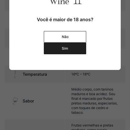
Pais
França
Você é maior de 18 anos?
Cor
Rubi com reflexos violáceos
Graduação Alcóoli
Não
14,0%
ca
Sim
12 meses em barricas de
Amadurecimento
carvalho (30% novas)
Temperatura
16ºC – 18ºC
Médio corpo, com taninos
maduros e boa acidez. Seu
final é marcado por frutas
Sabor
pretas maduras, especiarias,
com toques de cedro e
tabaco.
Frutas vermelhas e pretas
maduras, como cassis,