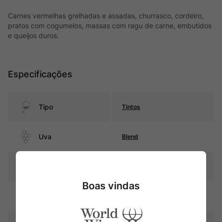
Carnes vermelhas grelhadas e assadas, churrasco, cordeiro,
pratos com cogumelos, massas com ragu de carne, embutidos
e queijos duros.
Especificações
Tipo
Tintos
Uva
Blend
Produtor
Chateau Ferran
Boas vindas
Região
Bordeaux