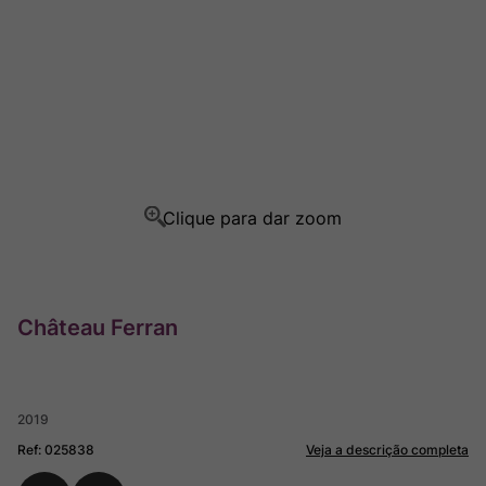
Ver Sacrum
8
º
Rocim
9
º
Champagne
10
º
Château Ferran
2019
Ref
:
025838
Veja a descrição completa