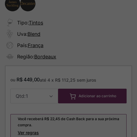
Tipo
:
Tintos
Uva
:
Blend
País
:
França
Região
:
Bordeaux
R$
449
,
00
ou
até
4
x
R$
112
,
25
sem juros
1
Adicionar ao carrinho
Você receberá R$
22,45
de Cash Back para a sua próxima
compra.
Ver regras