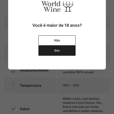
Região
Bordeaux
Pais
França
Você é maior de 18 anos?
Rubi intenso com reflexos
Cor
violáceos
Não
Sim
Graduação Alcóoli
14,5%
ca
14 meses em barricas de
Amadurecimento
carvalho (60% novas)
Temperatura
16ºC – 18ºC
Médio corpo, com taninos
maduros e bom frescor. Seu
final é marcado por frutas
Sabor
vermelhas e pretas maduras,