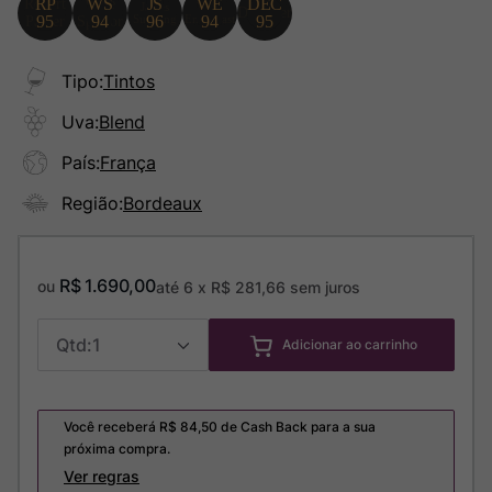
Tipo
:
Tintos
Uva
:
Blend
País
:
França
Região
:
Bordeaux
R$
1
.
690
,
00
ou
até
6
x
R$
281
,
66
sem juros
1
Adicionar ao carrinho
Você receberá R$
84,50
de Cash Back para a sua
próxima compra.
Ver regras