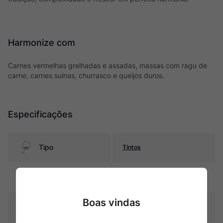
Harmonize com
Carnes vermelhas grelhadas e assadas, massas com ragu de
carne, carnes suínas, churrasco e queijos duros.
Especificações
Tipo
Tintos
Uva
Blend
Boas vindas
Produtor
Chateau La Gaffeliere