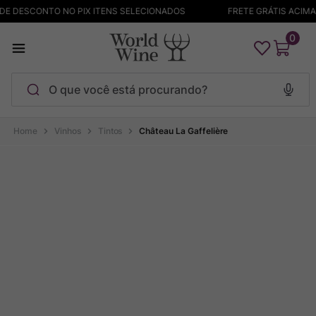
E DESCONTO NO PIX ITENS SELECIONADOS
FRETE GRÁTIS ACIMA D
0
O que você está procurando?
Termos mais buscados
Vinhos
Tintos
Château La Gaffelière
Maçanita
1
º
Pinot Noir
2
º
Bodega Garzon
3
º
Garzon
4
º
Chablis
5
º
Barolo
6
º
Pacalet
7
º