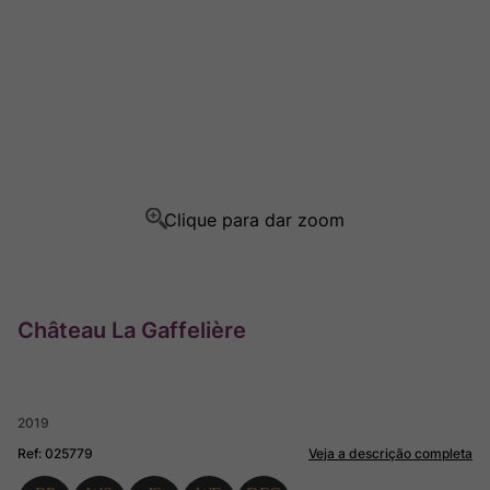
Champagne
8
º
Rocim
9
º
Ver Sacrum
10
º
Château La Gaffelière
2019
Ref
:
025779
Veja a descrição completa