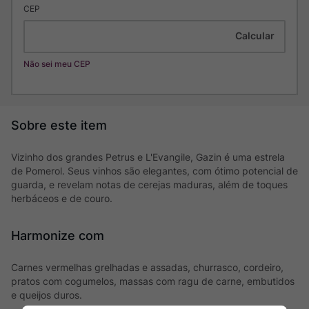
CEP
Não sei meu CEP
Vizinho dos grandes Petrus e L'Evangile, Gazin é uma estrela
de Pomerol. Seus vinhos são elegantes, com ótimo potencial de
guarda, e revelam notas de cerejas maduras, além de toques
herbáceos e de couro.
Harmonize com
Carnes vermelhas grelhadas e assadas, churrasco, cordeiro,
pratos com cogumelos, massas com ragu de carne, embutidos
e queijos duros.