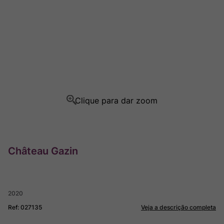
Ver Sacrum
8
º
Rocim
9
º
Champagne
10
º
Château Gazin
2020
Ref
:
027135
Veja a descrição completa