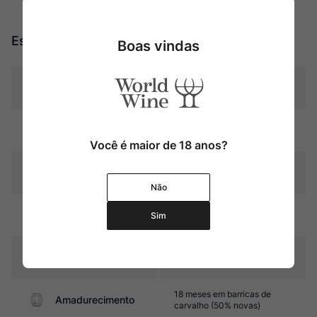
Especificações
Boas vindas
Tipo
Tintos
Uva
Blend
Você é maior de 18 anos?
Produtor
Château Gazin
Não
Região
Bordeaux
Sim
Pais
França
18 meses em barricas de
Amadurecimento
carvalho (50% novas)