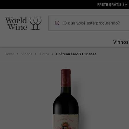
FRETE GRÁTIS
EM 
O que você está procurando?
Termos mais buscados
Vinhos
Maçanita
1
º
Vinhos
Tintos
Château Larcis Ducasse
Pinot Noir
2
º
Bodega Garzon
3
º
Garzon
4
º
Chablis
5
º
Barolo
6
º
Pacalet
7
º
Champagne
8
º
Rocim
9
º