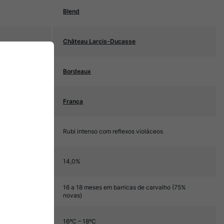
Blend
Château Larcis-Ducasse
Bordeaux
França
Rubi intenso com reflexos violáceos
14,0%
16 a 18 meses em barricas de carvalho (75%
novas)
16ºC – 18ºC