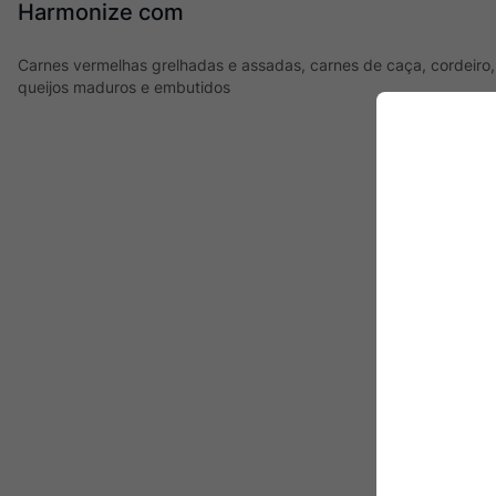
Harmonize com
Carnes vermelhas grelhadas e assadas, carnes de caça, cordeiro, 
queijos maduros e embutidos