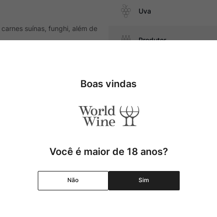
Uva
carnes suínas, funghi, além de
Produtor
Região
Boas vindas
Pais
Cor
Você é maior de 18 anos?
Graduação Alcóolica
Não
Sim
Amadurecimento
Temperatura