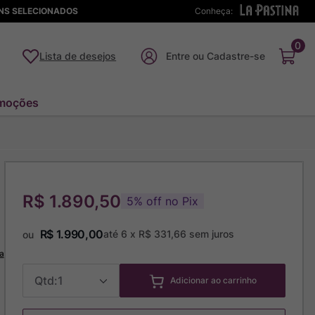
ENS SELECIONADOS
Conheça:
0
Lista de desejos
moções
R$ 1.890,50
5
%
off no Pix
R$
1
.
990
,
00
até
6
x
R$
331
,
66
sem juros
ou
a
1
Adicionar ao carrinho