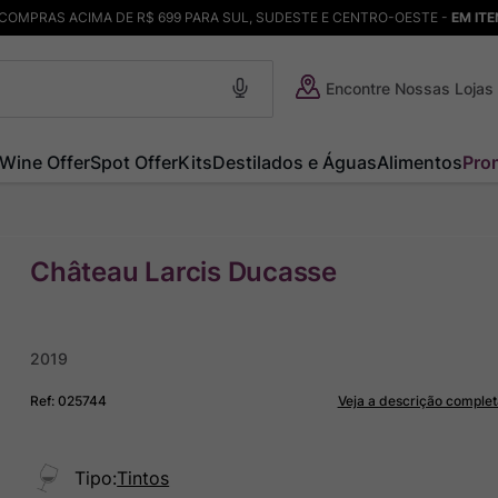
COMPRAS ACIMA DE R$ 699 PARA SUL, SUDESTE E CENTRO-OESTE -
EM IT
Encontre Nossas Lojas
Wine Offer
Spot Offer
Kits
Destilados e Águas
Alimentos
Pro
Château Larcis Ducasse
2019
Ref
:
025744
Veja a descrição complet
Tipo
:
Tintos