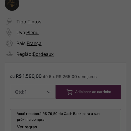
Tipo
:
Tintos
Uva
:
Blend
País
:
França
Região
:
Bordeaux
R$
1
.
590
,
00
ou
até
6
x
R$
265
,
00
sem juros
1
Adicionar ao carrinho
Você receberá R$
79,50
de Cash Back para a sua
próxima compra.
Ver regras