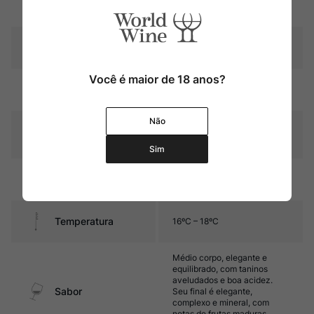
Região
Bordeaux
Pais
França
Você é maior de 18 anos?
Cor
Rubi intenso
Não
Graduação Alcóoli
14%
ca
Sim
24 meses em barricas de
Amadurecimento
carvalho
Temperatura
16ºC – 18ºC
Médio corpo, elegante e
equilibrado, com taninos
aveludados e boa acidez.
Sabor
Seu final é elegante,
complexo e mineral, com
notas de frutas maduras,