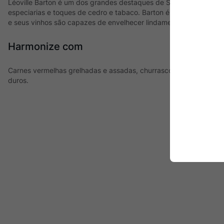
Léoville Barton é um dos grandes destaques de Saint-Julien. Dest
especiarias e toques de cedro e tabaco. Barton é um dos mais imp
e seus vinhos são capazes de envelhecer lindamente por década
Harmonize com
Carnes vermelhas grelhadas e assadas, churrasco, cordeiro, carne
duros.