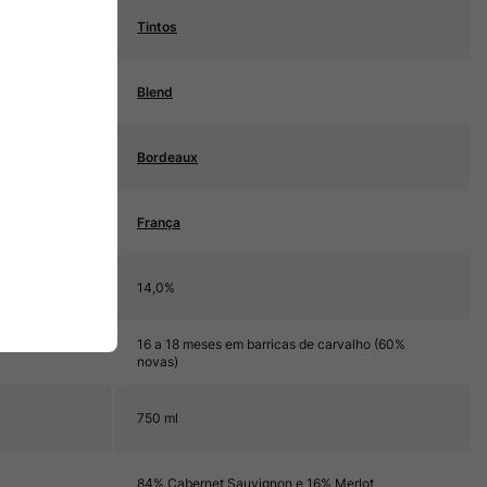
Tintos
Blend
Bordeaux
França
14,0%
16 a 18 meses em barricas de carvalho (60%
novas)
750 ml
84% Cabernet Sauvignon e 16% Merlot