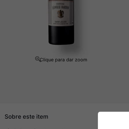
Champagne
10
º