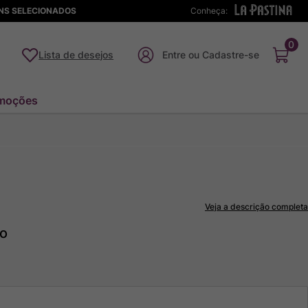
ENS SELECIONADOS
Conheça:
0
Lista de desejos
moções
Veja a descrição completa
to