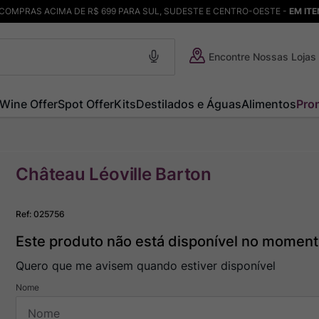
COMPRAS ACIMA DE R$ 699 PARA SUL, SUDESTE E CENTRO-OESTE -
EM IT
Encontre Nossas Lojas
Wine Offer
Spot Offer
Kits
Destilados e Águas
Alimentos
Pro
Château Léoville Barton
Ref
:
025756
Este produto não está disponível no momen
Quero que me avisem quando estiver disponível