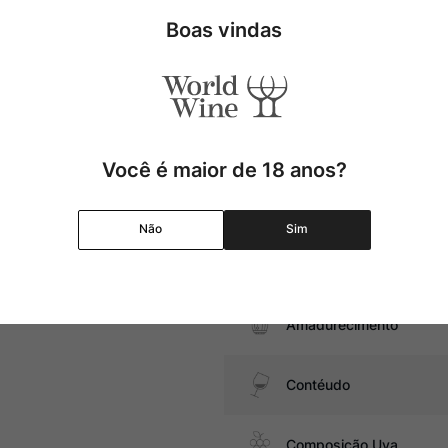
aque para cerejas e cassis,
ortantes vinhos de Saint-Julien
Tipo
Boas vindas
s.
Uva
s suínas, além de queijos
Região
Você é maior de 18 anos?
Pais
Não
Sim
Graduação Alcóolica
Amadurecimento
Contéudo
Composição Uva