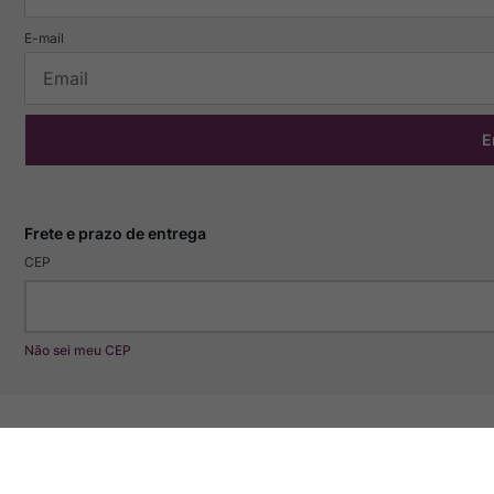
E
CEP
Não sei meu CEP
Especificações