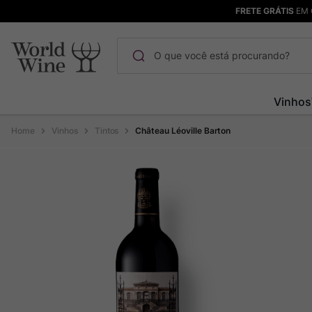
FRETE GRÁTIS
EM 
O que você está procurando?
Termos mais buscados
Vinhos
Maçanita
1
º
Vinhos
Tintos
Château Léoville Barton
Pinot Noir
2
º
Barolo
3
º
Garzon
4
º
Chablis
5
º
Pacalet
6
º
Bodega Garzon
7
º
Ver Sacrum
8
º
Rocim
9
º