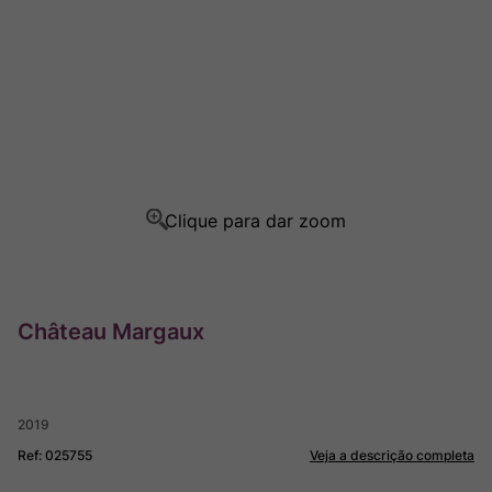
Rocim
8
º
Ver Sacrum
9
º
Champagne
10
º
Château Margaux
2019
Ref
:
025755
Veja a descrição completa