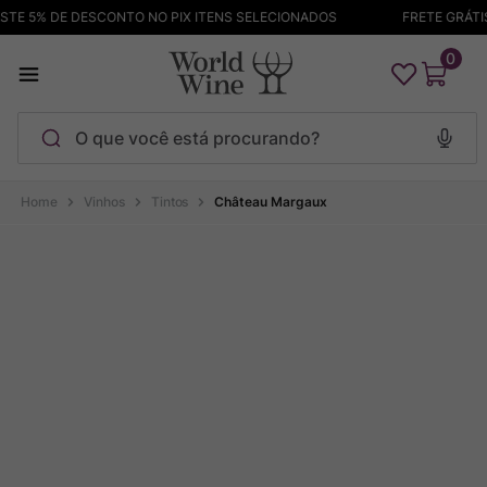
TE 5% DE DESCONTO NO PIX ITENS SELECIONADOS
FRETE GRÁTIS 
0
O que você está procurando?
Termos mais buscados
Vinhos
Tintos
Château Margaux
Maçanita
1
º
Pinot Noir
2
º
Barolo
3
º
Chablis
4
º
Bodega Garzon
5
º
Garzon
6
º
Pacalet
7
º