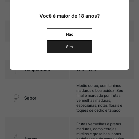
Cor
Rubi com reflexos violáceos
Você é maior de 18 anos?
Graduação Alcóoli
13,5%
ca
Não
Sim
18 a 24 meses em barricas
Amadurecimento
novas de carvalho
Temperatura
16ºC – 18ºC
Médio corpo, com taninos
maduros e boa acidez. Seu
final é marcado por frutas
Sabor
vermelhas maduras,
especiarias, notas florais e
toques de cedro e tabaco.
Frutas vermelhas e pretas
maduras, como cerejas,
mirtilos e groselhas, notas
Aroma
herbáceas e de especiarias,