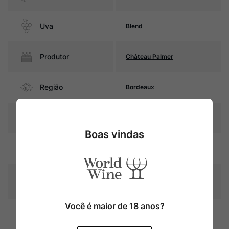
Uva
Blend
Produtor
Château Palmer
Região
Bordeaux
Pais
França
Boas vindas
Cor
Rubi com reflexos violáceos
Graduação Alcóoli
13,5%
ca
Você é maior de 18 anos?
18 a 20 meses em barricas de
Amadurecimento
carvalho (40% novas)