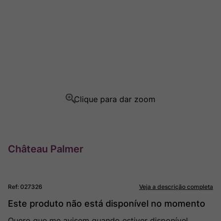
Champagne
8
º
Rocim
9
º
Ver Sacrum
10
º
Château Palmer
Ref
:
027326
Veja a descrição completa
Este produto não está disponível no momento
Quero que me avisem quando estiver disponível