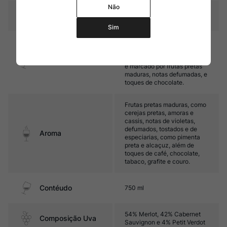
Não
Temperatura
16ºC – 18ºC
Sim
Médio corpo, com taninos
aveludados e acidez
equilibrada. Seu final de boca
Sabor
é marcado por frutas pretas
maduras, notas defumadas, e
toques de chocolate.
Frutas pretas maduras, como
cerejas pretas, amoras e
cassis, notas de violetas,
defumados, tostados e de
Aroma
especiarias, como pimenta
preta e alcaçuz, além de
toques de café, chocolate,
tabaco, grafite e couro.
Contéudo
750 ml
54% Merlot, 42% Cabernet
Composição Uva
Sauvignon e 4% Petit Verdot