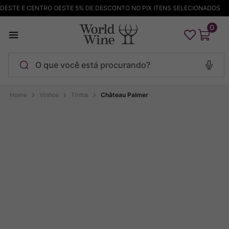
STE E CENTRO OESTE 5% DE DESCONTO NO PIX ITENS SELECIONADOS
0
O que você está procurando?
Termos mais buscados
Vinhos
Tintos
Château Palmer
Maçanita
1
º
Pinot Noir
2
º
Bodega Garzon
3
º
Garzon
4
º
Chablis
5
º
Barolo
6
º
Pacalet
7
º