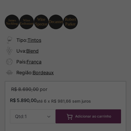
Tipo
:
Tintos
Uva
:
Blend
País
:
França
Região
:
Bordeaux
R$
8
.
690
,
00
R$
5
.
890
,
00
até
6
x
R$
981
,
66
sem juros
1
Adicionar ao carrinho