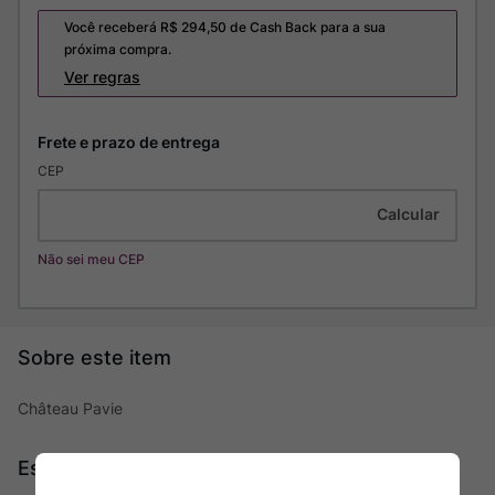
Você receberá R$
294,50
de Cash Back para a sua
próxima compra.
Ver regras
CEP
Não sei meu CEP
Château Pavie
Especificações