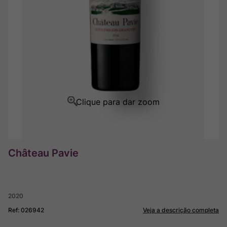
Rocim
8
º
Ver Sacrum
9
º
Champagne
10
º
Château Pavie
2020
Ref
:
026942
Veja a descrição completa