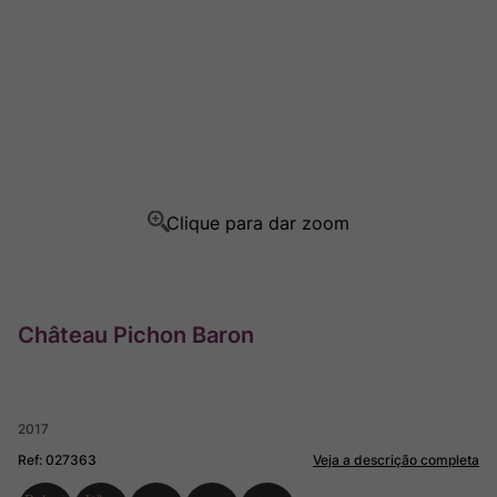
Ver Sacrum
8
º
Rocim
9
º
Champagne
10
º
Château Pichon Baron
2017
Ref
:
027363
Veja a descrição completa