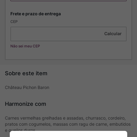
CEP
Não sei meu CEP
Château Pichon Baron
Harmonize com
Carnes vermelhas grelhadas e assadas, churrasco, cordeiro,
pratos com cogumelos, massas com ragu de carne, embutidos
e queijos duros.