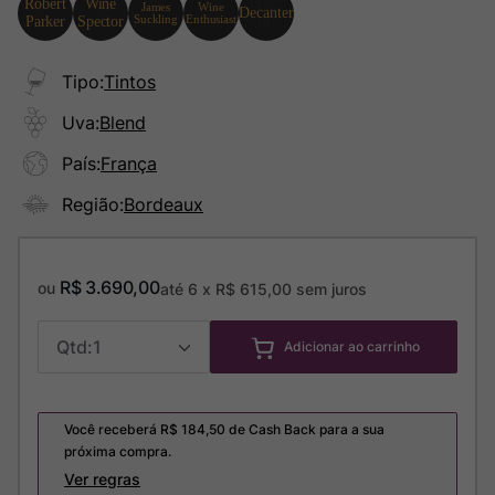
Tipo
:
Tintos
Uva
:
Blend
País
:
França
Região
:
Bordeaux
R$
3
.
690
,
00
ou
até
6
x
R$
615
,
00
sem juros
1
Adicionar ao carrinho
Você receberá R$
184,50
de Cash Back para a sua
próxima compra.
Ver regras