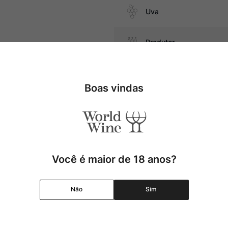
Uva
Produtor
atos com cogumelos, massas com
Região
Boas vindas
Pais
Cor
Você é maior de 18 anos?
Graduação Alcóolica
Não
Sim
Amadurecimento
Temperatura