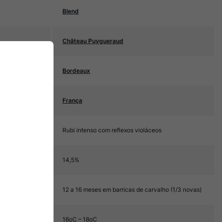
Blend
Château Puygueraud
Bordeaux
França
Rubi intenso com reflexos violáceos
14,5%
12 a 16 meses em barricas de carvalho (1/3 novas)
16oC – 18oC