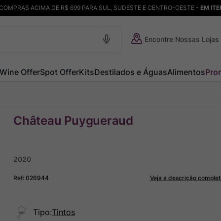
COMPRAS ACIMA DE R$ 699 PARA SUL, SUDESTE E CENTRO-OESTE -
EM IT
Encontre Nossas Lojas
Wine Offer
Spot Offer
Kits
Destilados e Águas
Alimentos
Pro
Château Puygueraud
2020
Ref
:
026944
Veja a descrição complet
Tipo
:
Tintos