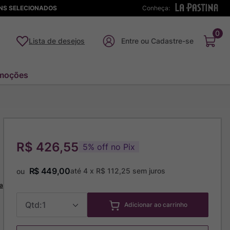
ENS SELECIONADOS
Conheça:
0
Lista de desejos
moções
R$ 426,55
5
%
off no Pix
R$
449
,
00
até
4
x
R$
112
,
25
sem juros
ou
a
1
Adicionar ao carrinho