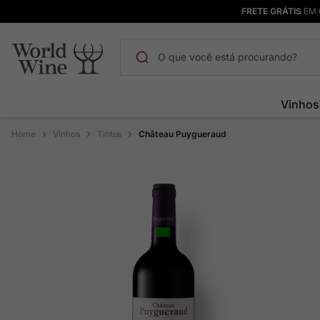
FRETE GRÁTIS
EM 
O que você está procurando?
Termos mais buscados
Vinhos
Maçanita
1
º
Vinhos
Tintos
Château Puygueraud
Pinot Noir
2
º
Barolo
3
º
Garzon
4
º
Chablis
5
º
Pacalet
6
º
Bodega Garzon
7
º
Ver Sacrum
8
º
Rocim
9
º