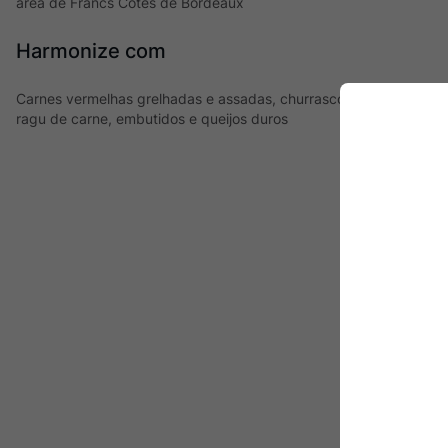
área de Francs Côtes de Bordeaux
Harmonize com
Carnes vermelhas grelhadas e assadas, churrasco, cordeiro, pr
ragu de carne, embutidos e queijos duros