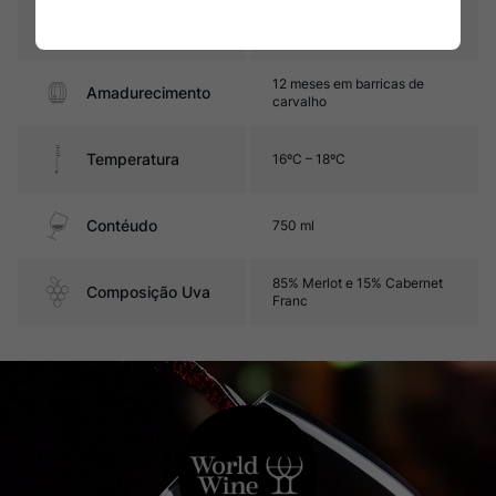
Graduação Alcóoli
14,5%
ca
12 meses em barricas de
Amadurecimento
carvalho
Temperatura
16ºC – 18ºC
Contéudo
750 ml
85% Merlot e 15% Cabernet
Composição Uva
Franc