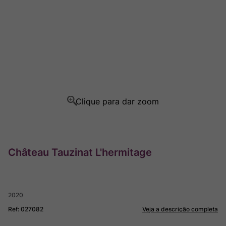
Ver Sacrum
8
º
Rocim
9
º
Champagne
10
º
Château Tauzinat L'hermitage
2020
Ref
:
027082
Veja a descrição completa