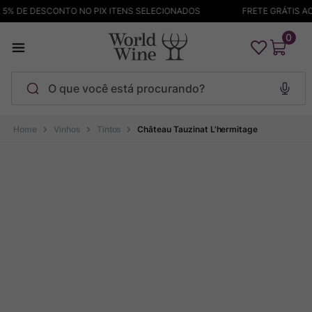
% DE DESCONTO NO PIX ITENS SELECIONADOS
FRETE GRÁTIS ACI
0
O que você está procurando?
Termos mais buscados
Vinhos
Tintos
Château Tauzinat L'hermitage
Maçanita
1
º
Pinot Noir
2
º
Barolo
3
º
Garzon
4
º
Chablis
5
º
Pacalet
6
º
Bodega Garzon
7
º