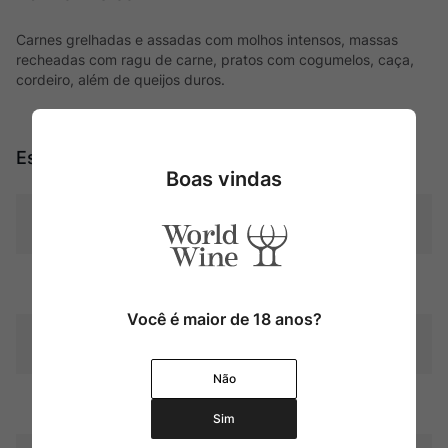
Carnes grelhadas e assadas com molhos intensos, massas
recheadas com ragu de carne, pratos com cogumelos, caça,
cordeiro, além de queijos duros.
Especificações
Boas vindas
Tipo
Tintos
Uva
Blend
Você é maior de 18 anos?
Região
Bordeaux
Não
Pais
França
Sim