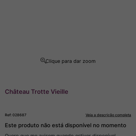
Ver Sacrum
8
º
Rocim
9
º
Champagne
10
º
Château Trotte Vieille
Ref
:
028687
Veja a descrição completa
Este produto não está disponível no momento
Quero que me avisem quando estiver disponível