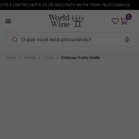
TE E CENTRO OESTE 5% DE DESCONTO NO PIX ITENS SELECIONADOS
0
O que você está procurando?
Termos mais buscados
Vinhos
Tintos
Château Trotte Vieille
Maçanita
1
º
Pinot Noir
2
º
Barolo
3
º
Garzon
4
º
Chablis
5
º
Bodega Garzon
6
º
Pacalet
7
º