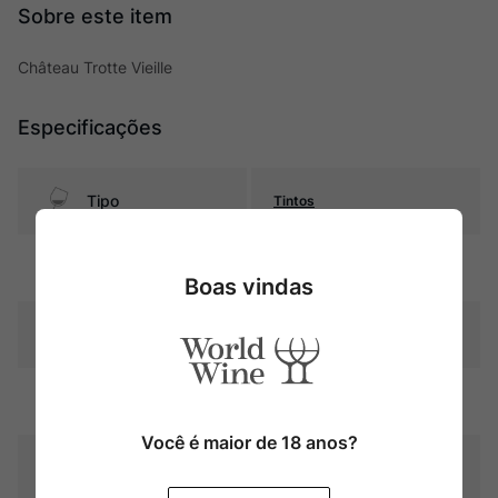
Château Trotte Vieille
Especificações
Tipo
Tintos
Uva
Blend
Boas vindas
Região
Bordeaux
Pais
França
Você é maior de 18 anos?
Contéudo
750 ml