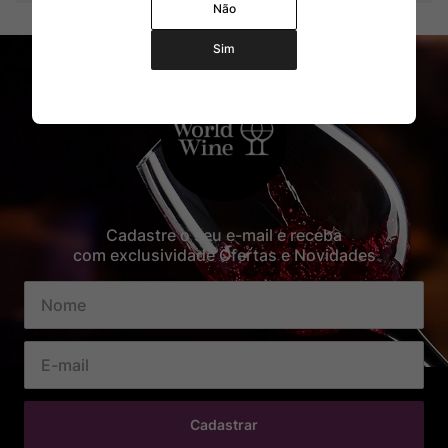
Não
Sim
Cadastre o seu e-mail e receba
com exclusividade Ofertas e Novidades
Cadastrar