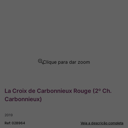
Rocim
8
º
Ver Sacrum
9
º
Champagne
10
º
La Croix de Carbonnieux Rouge (2º Ch.
Carbonnieux)
2019
Ref
:
028964
Veja a descrição completa