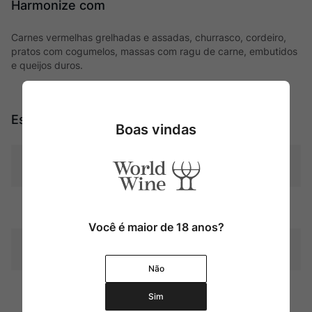
Harmonize com
Carnes vermelhas grelhadas e assadas, churrasco, cordeiro,
pratos com cogumelos, massas com ragu de carne, embutidos
e queijos duros.
Especificações
Boas vindas
Tipo
Tintos
Uva
Blend
Você é maior de 18 anos?
Produtor
Château Carbonnieux
Não
Região
Bordeaux
Sim