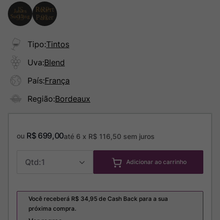
Tipo
:
Tintos
Uva
:
Blend
País
:
França
Região
:
Bordeaux
R$
699
,
00
ou
até
6
x
R$
116
,
50
sem juros
1
Adicionar ao carrinho
Você receberá R$
34,95
de Cash Back para a sua
próxima compra.