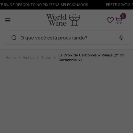
 5% DE DESCONTO NO PIX ITENS SELECIONADOS
FRETE GRÁTIS AC
0
O que você está procurando?
Termos mais buscados
La Croix de Carbonnieux Rouge (2º Ch.
Vinhos
Tintos
Carbonnieux)
Maçanita
1
º
Pinot Noir
2
º
Barolo
3
º
Chablis
4
º
Bodega Garzon
5
º
Garzon
6
º
Pacalet
7
º