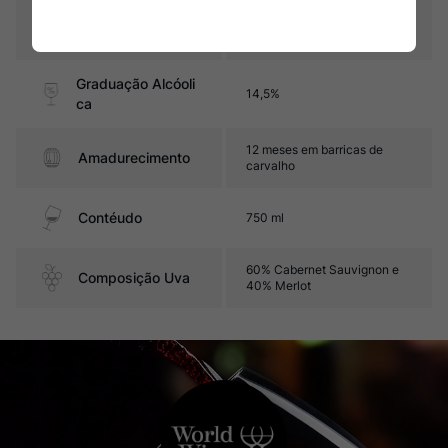
Pais
França
Graduação Alcóoli
14,5%
ca
12 meses em barricas de
Amadurecimento
carvalho
Contéudo
750 ml
60% Cabernet Sauvignon e
Composição Uva
40% Merlot